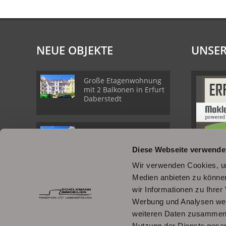
NEUE OBJEKTE
UNSER
Große Etagenwohnung
mit 2 Balkonen in Erfurt
Daberstedt
Schöne
Erdgeschosswohnung
Diese Webseite verwende
mit Balkon in Erfurt
Daberstedt
Wir verwenden Cookies, um
Medien anbieten zu können
Moderne, bezugsbereite
wir Informationen zu Ihre
1Raumwohnung mit
Einbauküche &
Werbung und Analysen weit
Stellplatz
weiteren Daten zusammen, 
Nutzung der Dienste gesa