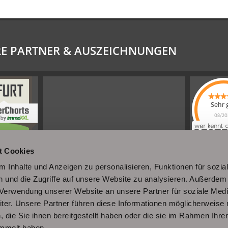
E PARTNER & AUSZEICHNUNGEN
Sehr 
08/20
Schel
Immobi
4.61
von
t Cookies
|
110
Sc
Immobili
a
 Inhalte und Anzeigen zu personalisieren, Funktionen für sozia
werkennt
 und die Zugriffe auf unsere Website zu analysieren. Außerdem
r Verwendung unserer Website an unsere Partner für soziale Med
er. Unsere Partner führen diese Informationen möglicherweise 
die Sie ihnen bereitgestellt haben oder die sie im Rahmen Ihre
mmelt haben.