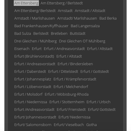
Am Ettersberg
Am Ettersberg / Berlstedt
Am Ettersberg/ Berlstedt
Arnstadt
Arnstadt / Altstadt
Arnstadt / Marlishausen
Arnstadt/ Marlishausen
Bad Berka
Bad Frankenhausen/Kyffhäuser
Bad Langensalza
Bad Sulza
Berlstedt
Bretleben
Buttstädt
Drei Gleichen / Mühlberg
Drei Gleichen OT Mühlberg
Eisenach
Erfurt
Erfurt / Andreasvorstadt
Erfurt / Altstadt
Erfurt (Brühlervorstadt)
Erfurt / Altstadt
Erfurt / Andreasvorstadt
Erfurt / Bindersleben
Erfurt / Daberstedt
Erfurt / Dittelstedt
Erfurt / Gottstedt
Erfurt / Johannesplatz
Erfurt / Krämpfervorstadt
Erfurt / Löbervorstadt
Erfurt / Melchendorf
Erfurt / Molsdorf
Erfurt / Möbisburg-Rhoda
Erfurt / Niedernissa
Erfurt / Stotternheim
Erfurt / Urbich
Erfurt /Andreasvorstadt
Erfurt/ Frienstedt
Erfurt/ Gottstedt
Erfurt/ Johannesvorstadt
Erfurt/ Niedernissa
Erfurt/ Salomonsborn
Erfurt/ Vieselbach
Gotha