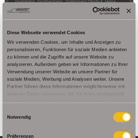
Grammetal
Großheringen
Gräfenhain/ Ohrdruf
Haina
Herbsleben
Ichtershausen
Kleinmölsen
Kutzleben / Lützensömmern
Nesse- Apfelstädt / Kornhochheim
Nohra
Oberhof
Diese Webseite verwendet Cookies
Ohrdruf
Riethnordhausen
Ruhla
Saalfeld/Saale / Remschütz
Steinbach-Hallenberg/ Viernau
Wir verwenden Cookies, um Inhalte und Anzeigen zu
Tonna / Gräfentonna
Udestedt
personalisieren, Funktionen für soziale Medien anbieten
zu können und die Zugriffe auf unsere Website zu
Unstrut- Hainich /Großengottern
Weimar / Legefeld
analysieren. Außerdem geben wir Informationen zu Ihrer
Verwendung unserer Website an unsere Partner für
Immo Am Ettersberg
Haus Am Ettersberg
Häuser Am Ettersberg
soziale Medien, Werbung und Analysen weiter. Unsere
kaufen Am Ettersberg
Immobilie Am Ettersberg
Immobilien Am
Partner führen diese Informationen möglicherweise mit
Ettersberg
Hauskauf Am Ettersberg
Immobilienkauf Am
weiteren Daten zusammen, die Sie ihnen bereitgestellt
Ettersberg
Einfamilienhaus Am Ettersberg
Einfamilienhäuser Am
haben oder die sie im Rahmen Ihrer Nutzung der Dienste
Ettersberg
gesammelt haben.
Einwilligungsauswahl
Notwendig
Präferenzen