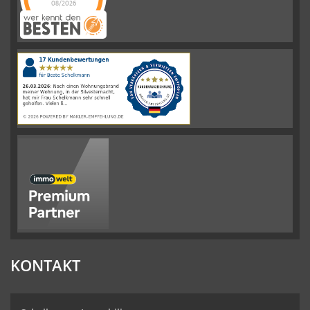
08/2026
Schelkmann
Immobilien
hat
4.61
von
5
Sternen
|
110
Schelkmann
Immobilien
Bewertungen
auf
werkenntdenBESTEN.de
KONTAKT