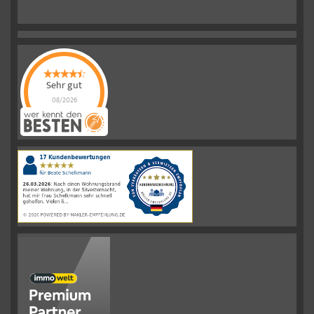
Sehr gut
08/2026
Schelkmann
Immobilien
hat
4.61
von
5
Sternen
|
110
Schelkmann
Immobilien
Bewertungen
auf
werkenntdenBESTEN.de