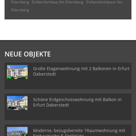
Ettersberg
Einfamilienhaus Am Ettersberg
Einfamilienhäuser Am
Ettersberg
NEUE OBJEKTE
Große Etagenwohnung mit 2 Balkonen in Erfurt
Daberstedt
Schöne Erdgeschosswohnung mit Balkon in
Erfurt Daberstedt
Moderne, bezugsbereite 1Raumwohnung mit
Einbauküche & Stellplatz