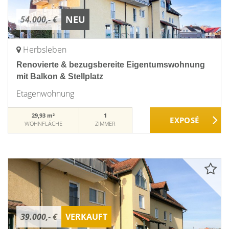
NEU
54.000,- €
Herbsleben
Renovierte & bezugsbereite Eigentumswohnung
mit Balkon & Stellplatz
Etagenwohnung
29,93 m²
1
WOHNFLÄCHE
ZIMMER
39.000,- €
VERKAUFT