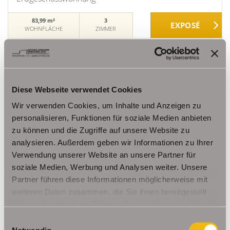
83,99 m²
3
WOHNFLÄCHE
ZIMMER
Diese Webseite verwendet Cookies
Wir verwenden Cookies, um Inhalte und Anzeigen zu
personalisieren, Funktionen für soziale Medien anbieten
260,- €
VERMIETET
zu können und die Zugriffe auf unsere Website zu
analysieren. Außerdem geben wir Informationen zu Ihrer
Herbsleben
Verwendung unserer Website an unsere Partner für
soziale Medien, Werbung und Analysen weiter. Unsere
Gemütliche Erdgeschosswohnung mit Terrasse +
Stellplatz
Partner führen diese Informationen möglicherweise mit
weiteren Daten zusammen, die Sie ihnen bereitgestellt
Erdgeschosswohnung
haben oder die sie im Rahmen Ihrer Nutzung der Dienste
gesammelt haben.
37,23 m²
1
Einwilligungsauswahl
WOHNFLÄCHE
ZIMMER