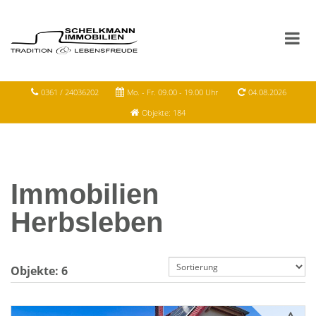
0361 / 24036202
Mo. - Fr. 09.00 - 19.00 Uhr
04.08.2026
Objekte: 184
Immobilien
Herbsleben
Objekte:
6