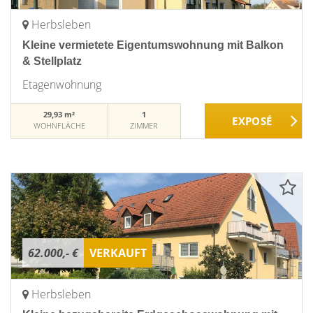
Herbsleben
Kleine vermietete Eigentumswohnung mit Balkon
& Stellplatz
Etagenwohnung
29,93 m²
1
WOHNFLÄCHE
ZIMMER
62.000,- €
VERKAUFT
Herbsleben