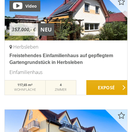
Video
NEU
357.000,- €
Herbsleben
Freistehendes Einfamilienhaus auf gepflegtem
Gartengrundstück in Herbsleben
Einfamilienhaus
117,65 m²
4
WOHNFLÄCHE
ZIMMER