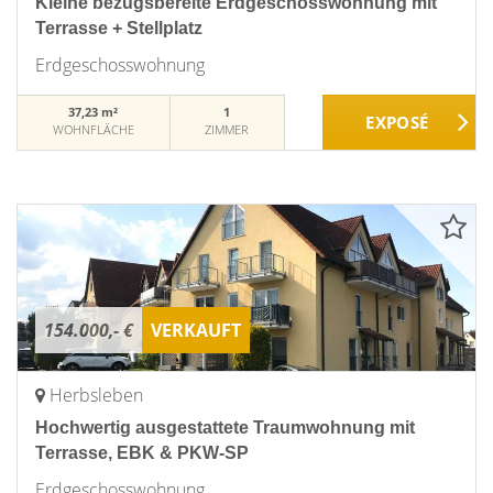
Kleine bezugsbereite Erdgeschosswohnung mit
Terrasse + Stellplatz
Erdgeschosswohnung
37,23 m²
1
WOHNFLÄCHE
ZIMMER
154.000,- €
VERKAUFT
Herbsleben
Hochwertig ausgestattete Traumwohnung mit
Terrasse, EBK & PKW-SP
Erdgeschosswohnung