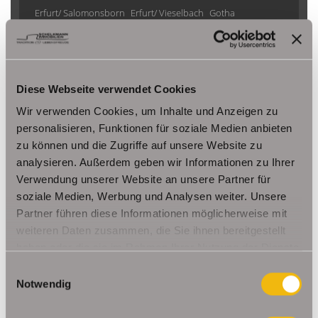
Erfurt/ Salomonsborn
Erfurt/ Vieselbach
Gotha
Grammetal
Großheringen
Gräfenhain/ Ohrdruf
Haina
Herbsleben
Ichtershausen
Kleinmölsen
Kutzleben / Lützensömmern
Nesse- Apfelstädt / Kornhochheim
Nohra
Oberhof
Diese Webseite verwendet Cookies
Ohrdruf
Riethnordhausen
Ruhla
Wir verwenden Cookies, um Inhalte und Anzeigen zu
Saalfeld/Saale / Remschütz
Steinbach-Hallenberg/ Viernau
personalisieren, Funktionen für soziale Medien anbieten
Tonna / Gräfentonna
Udestedt
zu können und die Zugriffe auf unsere Website zu
Unstrut- Hainich /Großengottern
Weimar / Legefeld
analysieren. Außerdem geben wir Informationen zu Ihrer
Verwendung unserer Website an unsere Partner für
soziale Medien, Werbung und Analysen weiter. Unsere
Immo Am Ettersberg
Haus Am Ettersberg
Häuser Am Ettersberg
Partner führen diese Informationen möglicherweise mit
kaufen Am Ettersberg
Immobilie Am Ettersberg
Immobilien Am
weiteren Daten zusammen, die Sie ihnen bereitgestellt
Ettersberg
Hauskauf Am Ettersberg
Immobilienkauf Am
haben oder die sie im Rahmen Ihrer Nutzung der Dienste
Ettersberg
Einfamilienhaus Am Ettersberg
Einfamilienhäuser Am
gesammelt haben.
Einwilligungsauswahl
Ettersberg
Notwendig