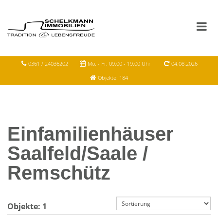
0361 / 24036202
Mo. - Fr. 09.00 - 19.00 Uhr
04.08.2026
Objekte: 184
Einfamilienhäuser
Saalfeld/Saale /
Remschütz
Objekte:
1