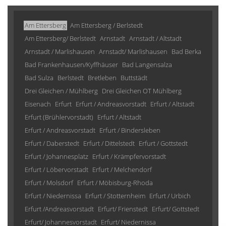
Am Ettersberg
Am Ettersberg / Berlstedt
Am Ettersberg/ Berlstedt
Arnstadt
Arnstadt / Altstadt
Arnstadt / Marlishausen
Arnstadt/ Marlishausen
Bad Berka
Bad Frankenhausen/Kyffhäuser
Bad Langensalza
Bad Sulza
Berlstedt
Bretleben
Buttstädt
Drei Gleichen / Mühlberg
Drei Gleichen OT Mühlberg
Eisenach
Erfurt
Erfurt / Andreasvorstadt
Erfurt / Altstadt
Erfurt (Brühlervorstadt)
Erfurt / Altstadt
Erfurt / Andreasvorstadt
Erfurt / Bindersleben
Erfurt / Daberstedt
Erfurt / Dittelstedt
Erfurt / Gottstedt
Erfurt / Johannesplatz
Erfurt / Krämpfervorstadt
Erfurt / Löbervorstadt
Erfurt / Melchendorf
Erfurt / Molsdorf
Erfurt / Möbisburg-Rhoda
Erfurt / Niedernissa
Erfurt / Stotternheim
Erfurt / Urbich
Erfurt /Andreasvorstadt
Erfurt/ Frienstedt
Erfurt/ Gottstedt
Erfurt/ Johannesvorstadt
Erfurt/ Niedernissa