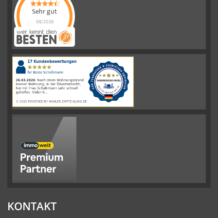
Sehr gut
08/2026
Schelkmann
Immobilien
hat
4.61
von
5
Sternen
|
110
Schelkmann
Immobilien
Bewertungen
auf
werkenntdenBESTEN.de
KONTAKT