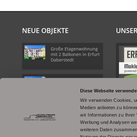
NEUE OBJEKTE
UNSER
Große Etagenwohnung
mit 2 Balkonen in Erfurt
Daberstedt
Schöne
Erdgeschosswohnung
Diese Webseite verwende
mit Balkon in Erfurt
Daberstedt
Wir verwenden Cookies, um
Medien anbieten zu können
Moderne, bezugsbereite
wir Informationen zu Ihre
1Raumwohnung mit
Einbauküche &
Werbung und Analysen weit
Stellplatz
weiteren Daten zusammen, 
Nutzung der Dienste gesa