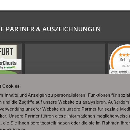
E PARTNER & AUSZEICHNUNGEN
Sehr 
08/20
Schel
Immobi
4.61
von
t Cookies
|
110
Sc
Immobili
a
 Inhalte und Anzeigen zu personalisieren, Funktionen für sozia
werkennt
 und die Zugriffe auf unsere Website zu analysieren. Außerdem
r Verwendung unserer Website an unsere Partner für soziale Med
er. Unsere Partner führen diese Informationen möglicherweise 
die Sie ihnen bereitgestellt haben oder die sie im Rahmen Ihre
mmelt haben.