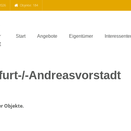
2026
Objekte: 184
Start
Angebote
Eigentümer
Interessente
rt-/-Andreasvorstadt
er Objekte.