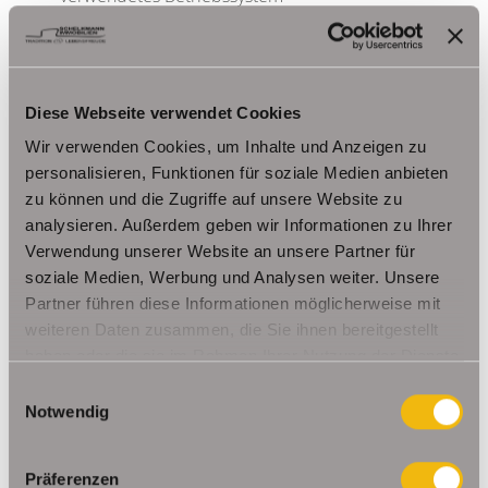
Referrer URL
Hostname des zugreifenden Rechners
Uhrzeit der Serveranfrage
IP-Adresse
Diese Webseite verwendet Cookies
Eine Zusammenführung dieser Daten mit anderen
Wir verwenden Cookies, um Inhalte und Anzeigen zu
personalisieren, Funktionen für soziale Medien anbieten
Datenquellen wird nicht vorgenommen.
zu können und die Zugriffe auf unsere Website zu
Grundlage für die Datenverarbeitung ist Art. 6 Abs. 1 lit.
analysieren. Außerdem geben wir Informationen zu Ihrer
b DSGVO, der die Verarbeitung von Daten zur Erfüllung
Verwendung unserer Website an unsere Partner für
eines Vertrags oder vorvertraglicher Maßnahmen
soziale Medien, Werbung und Analysen weiter. Unsere
gestattet.
Partner führen diese Informationen möglicherweise mit
weiteren Daten zusammen, die Sie ihnen bereitgestellt
Kontaktformular
haben oder die sie im Rahmen Ihrer Nutzung der Dienste
Wenn Sie uns per Kontaktformular Anfragen zukommen
gesammelt haben.
Einwilligungsauswahl
lassen, werden Ihre Angaben aus dem Anfrageformular
Notwendig
inklusive der von Ihnen dort angegebenen Kontaktdaten
zwecks Bearbeitung der Anfrage und für den Fall von
Präferenzen