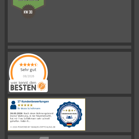
Sehr gut
08/2026
Schelkmann
Immobilien
hat
4.61
von
5
Sternen
|
110
Schelkmann
Immobilien
Bewertungen
auf
werkenntdenBESTEN.de