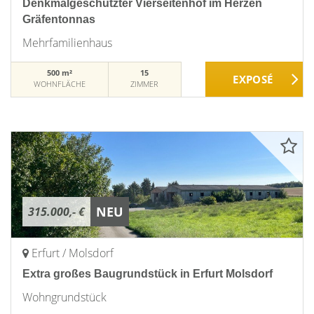
Denkmalgeschützter Vierseitenhof im Herzen
Gräfentonnas
Mehrfamilienhaus
500 m²
15
WOHNFLÄCHE
ZIMMER
NEU
315.000,- €
Erfurt / Molsdorf
Extra großes Baugrundstück in Erfurt Molsdorf
Wohngrundstück