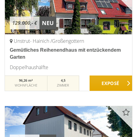
NEU
129.000,- €
Unstrut- Hainich /Großengottern
Gemütliches Reihenendhaus mit entzückendem
Garten
Doppelhaushälfte
96,26 m²
4,5
WOHNFLÄCHE
ZIMMER