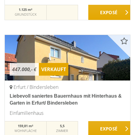
1.125 m²
GRUNDSTÜCK
447.000,- €
VERKAUFT
Erfurt / Bindersleben
Liebevoll saniertes Bauernhaus mit Hinterhaus &
Garten in Erfurt/ Bindersleben
Einfamilienhaus
159,81 m²
5,5
WOHNFLÄCHE
ZIMMER