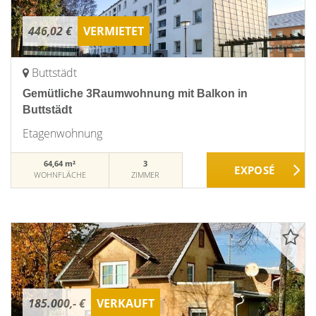
446,02 €
VERMIETET
Buttstädt
Gemütliche 3Raumwohnung mit Balkon in
Buttstädt
Etagenwohnung
64,64 m²
3
WOHNFLÄCHE
ZIMMER
185.000,- €
VERKAUFT