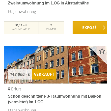
Zweiraumwohnung im 1.OG in Altstadtnähe
Etagenwohnung
55,15 m²
2
WOHNFLÄCHE
ZIMMER
148.000,- €
VERKAUFT
Erfurt
Schön geschnittene 3- Raumwohnung mit Balkon
(vermietet) im 1.OG
Etagenwohnung