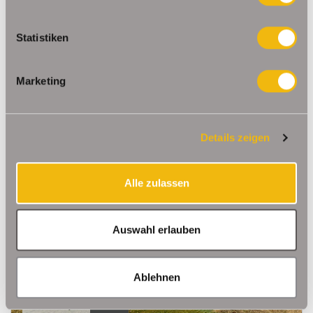
NEU
207.200,- €
Statistiken
Erfurt / Molsdorf
Marketing
Schön geschnittenes Baugrundstück in Erfurt
Molsdorf
Wohngrundstück
Details zeigen
740 m²
GRUNDSTÜCK
Alle zulassen
Auswahl erlauben
Ablehnen
NEU
211.400,- €