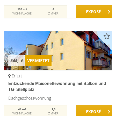
120 m²
4
WOHNFLÄCHE
ZIMMER
544,- €
VERMIETET
Erfurt
Entzückende Maisonettewohnung mit Balkon und
TG- Stellplatz
Dachgeschosswohnung
48 m²
1,5
WOHNFLÄCHE
ZIMMER