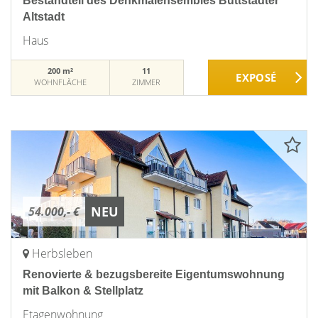
Bestandteil des Denkmalensembles Buttstädter
Altstadt
Haus
200 m²
11
WOHNFLÄCHE
ZIMMER
NEU
54.000,- €
Herbsleben
Renovierte & bezugsbereite Eigentumswohnung
mit Balkon & Stellplatz
Etagenwohnung