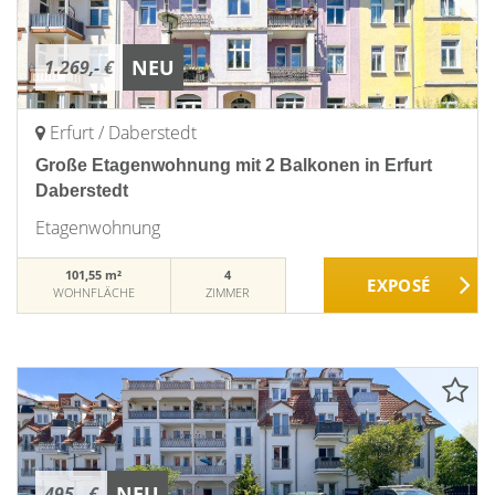
NEU
1.269,- €
Erfurt / Daberstedt
Große Etagenwohnung mit 2 Balkonen in Erfurt
Daberstedt
Etagenwohnung
101,55 m²
4
WOHNFLÄCHE
ZIMMER
NEU
495,- €