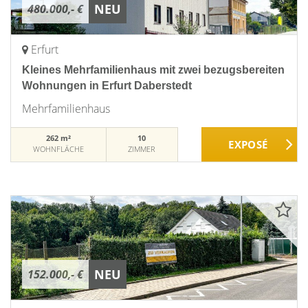
NEU
480.000,- €
Erfurt
Kleines Mehrfamilienhaus mit zwei bezugsbereiten
Wohnungen in Erfurt Daberstedt
Mehrfamilienhaus
262 m²
10
WOHNFLÄCHE
ZIMMER
NEU
152.000,- €