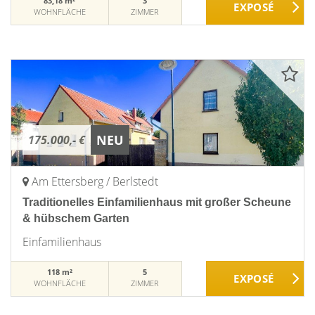
83,18 m²
3
WOHNFLÄCHE
ZIMMER
NEU
175.000,- €
Am Ettersberg / Berlstedt
Traditionelles Einfamilienhaus mit großer Scheune
& hübschem Garten
Einfamilienhaus
118 m²
5
WOHNFLÄCHE
ZIMMER