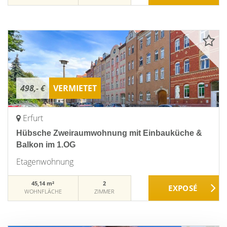
498,- €
VERMIETET
Erfurt
Hübsche Zweiraumwohnung mit Einbauküche &
Balkon im 1.OG
Etagenwohnung
45,14 m²
2
WOHNFLÄCHE
ZIMMER