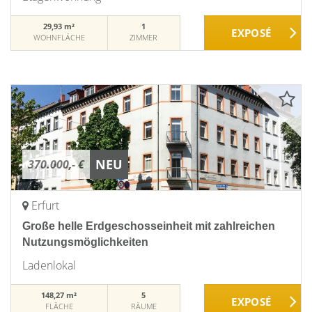
29,93 m²
1
WOHNFLÄCHE
ZIMMER
NEU
370.000,- €
Erfurt
Große helle Erdgeschosseinheit mit zahlreichen
Nutzungsmöglichkeiten
Ladenlokal
148,27 m²
5
FLÄCHE
RÄUME