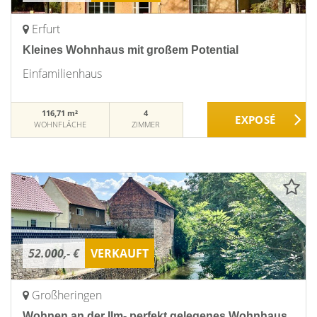
Erfurt
Kleines Wohnhaus mit großem Potential
Einfamilienhaus
116,71 m²
4
WOHNFLÄCHE
ZIMMER
52.000,- €
VERKAUFT
Großheringen
Wohnen an der Ilm- perfekt gelegenes Wohnhaus