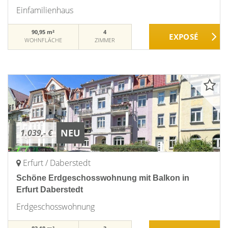
Einfamilienhaus
90,95 m²
4
WOHNFLÄCHE
ZIMMER
NEU
1.039,- €
Erfurt / Daberstedt
Schöne Erdgeschosswohnung mit Balkon in
Erfurt Daberstedt
Erdgeschosswohnung