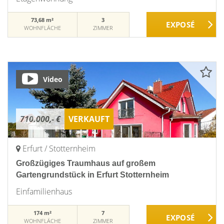
73,68 m²
3
WOHNFLÄCHE
ZIMMER
Video
710.000,- €
VERKAUFT
Erfurt / Stotternheim
Großzügiges Traumhaus auf großem
Gartengrundstück in Erfurt Stotternheim
Einfamilienhaus
174 m²
7
WOHNFLÄCHE
ZIMMER