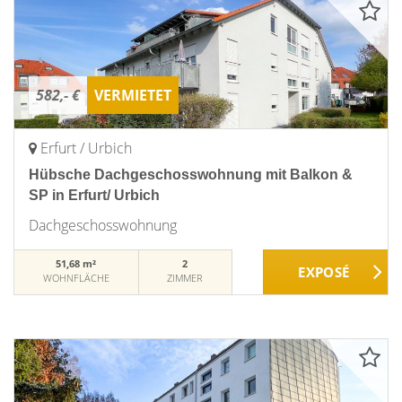
582,- €
VERMIETET
Erfurt / Urbich
Hübsche Dachgeschosswohnung mit Balkon &
SP in Erfurt/ Urbich
Dachgeschosswohnung
51,68 m²
2
WOHNFLÄCHE
ZIMMER