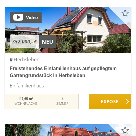
Video
NEU
357.000,- €
Herbsleben
Freistehendes Einfamilienhaus auf gepflegtem
Gartengrundstück in Herbsleben
Einfamilienhaus
117,65 m²
4
WOHNFLÄCHE
ZIMMER