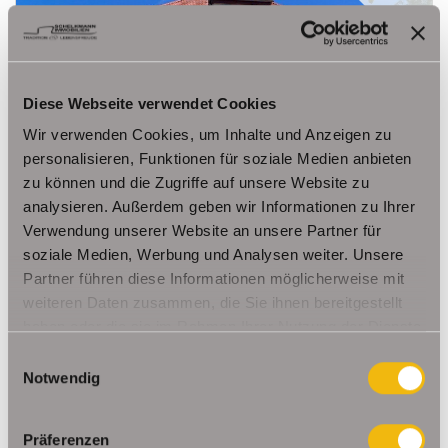
Diese Webseite verwendet Cookies
1.580,- €
RESERVIERT
Wir verwenden Cookies, um Inhalte und Anzeigen zu
personalisieren, Funktionen für soziale Medien anbieten
Arnstadt
zu können und die Zugriffe auf unsere Website zu
***RESERVIERT*** Exklusive Altbauwohnung mit
analysieren. Außerdem geben wir Informationen zu Ihrer
eigenem Garten und Stellplätzen
Verwendung unserer Website an unsere Partner für
Erdgeschosswohnung
soziale Medien, Werbung und Analysen weiter. Unsere
Partner führen diese Informationen möglicherweise mit
143,35 m²
5
weiteren Daten zusammen, die Sie ihnen bereitgestellt
WOHNFLÄCHE
ZIMMER
haben oder die sie im Rahmen Ihrer Nutzung der Dienste
gesammelt haben.
Einwilligungsauswahl
Notwendig
Präferenzen