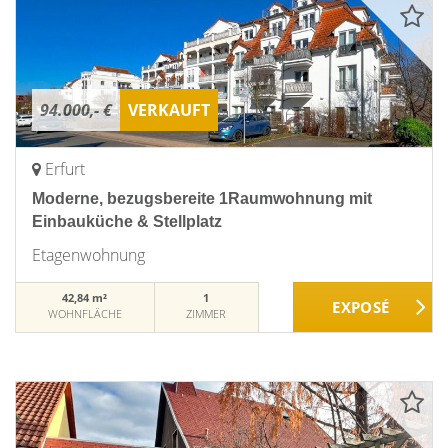
94.000,- €
VERKAUFT
Erfurt
Moderne, bezugsbereite 1Raumwohnung mit
Einbauküche & Stellplatz
Etagenwohnung
42,84 m²
1
WOHNFLÄCHE
ZIMMER