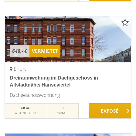
640,- €
VERMIETET
Erfurt
Dreiraumwohung im Dachgeschoss in
Altstadtnähe/ Hanseviertel
Dachgeschosswohnung
68 m²
3
WOHNFLÄCHE
ZIMMER