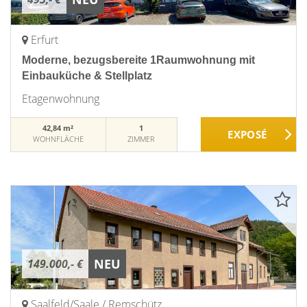
Erfurt
Moderne, bezugsbereite 1Raumwohnung mit
Einbauküche & Stellplatz
Etagenwohnung
42,84 m²
1
WOHNFLÄCHE
ZIMMER
NEU
149.000,- €
Saalfeld/Saale / Remschütz