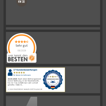
Sehr gut
08/2026
Schelkmann
Immobilien
hat
4.61
von
5
Sternen
|
110
Schelkmann
Immobilien
Bewertungen
auf
werkenntdenBESTEN.de