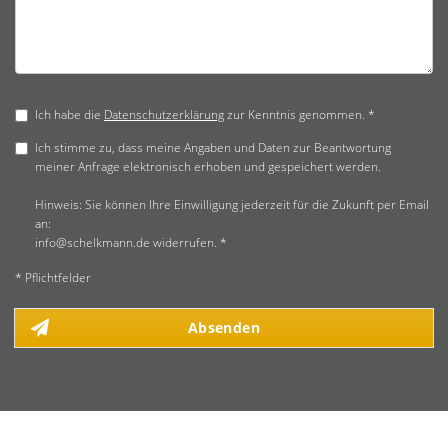
Ich habe die
Datenschutzerklärung
zur Kenntnis genommen. *
Ich stimme zu, dass meine Angaben und Daten zur Beantwortung
meiner Anfrage elektronisch erhoben und gespeichert werden.
Hinweis: Sie können Ihre Einwilligung jederzeit für die Zukunft per Email
an:
info@schelkmann.de widerrufen. *
* Pflichtfelder
Absenden