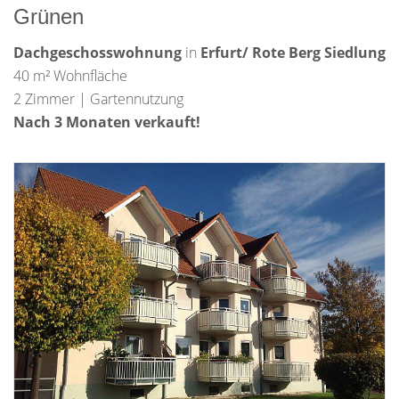
Grünen
Dachgeschosswohnung
in
Erfurt/ Rote Berg Siedlung
40 m² Wohnfläche
2 Zimmer | Gartennutzung
Nach 3 Monaten verkauft!