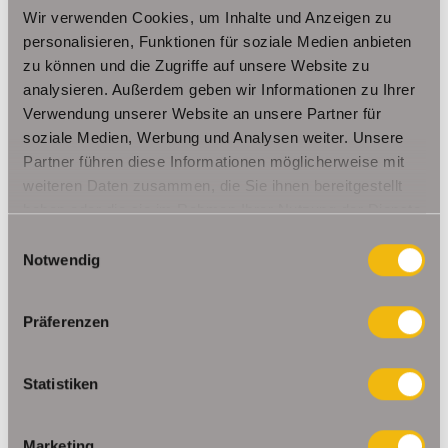
Wir verwenden Cookies, um Inhalte und Anzeigen zu
personalisieren, Funktionen für soziale Medien anbieten
zu können und die Zugriffe auf unsere Website zu
analysieren. Außerdem geben wir Informationen zu Ihrer
Verwendung unserer Website an unsere Partner für
soziale Medien, Werbung und Analysen weiter. Unsere
Partner führen diese Informationen möglicherweise mit
weiteren Daten zusammen, die Sie ihnen bereitgestellt
haben oder die sie im Rahmen Ihrer Nutzung der Dienste
gesammelt haben.
Einwilligungsauswahl
Elegante & moderne 2 Raumwohnung
Notwendig
mit Balkon
Sanierte
Traumwohnung
in
Erfurt/ Roter Berg
Präferenzen
61 m² Wohnfläche
2 Zimmer | PKW- Stellplatz
Statistiken
Nach 2 Wochen vermietet!
Marketing