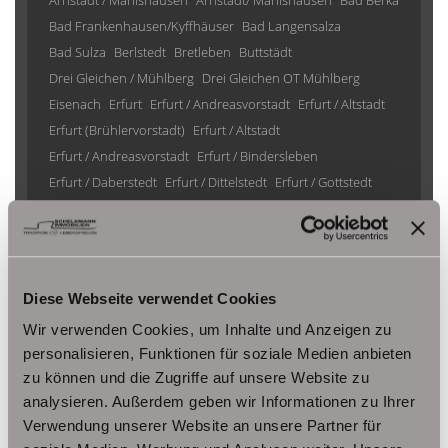
Arnstadt / Marlishausen
Arnstadt/ Marlishausen
Bad Berka
Bad Frankenhausen/Kyffhäuser
Bad Langensalza
Bad Sulza
Berlstedt
Bretleben
Buttstädt
Drei Gleichen / Mühlberg
Drei Gleichen OT Mühlberg
Eisenach
Erfurt
Erfurt / Andreasvorstadt
Erfurt / Altstadt
Erfurt (Brühlervorstadt)
Erfurt / Altstadt
Erfurt / Andreasvorstadt
Erfurt / Bindersleben
Erfurt / Daberstedt
Erfurt / Dittelstedt
Erfurt / Gottstedt
Erfurt / Johannesplatz
Erfurt / Krämpfervorstadt
Erfurt / Löbervorstadt
Erfurt / Melchendorf
Erfurt / Molsdorf
Erfurt / Möbisburg-Rhoda
Erfurt / Niedernissa
Erfurt / Stotternheim
Erfurt / Urbich
Diese Webseite verwendet Cookies
Erfurt /Andreasvorstadt
Erfurt/ Frienstedt
Erfurt/ Gottstedt
Wir verwenden Cookies, um Inhalte und Anzeigen zu
Erfurt/ Johannesvorstadt
Erfurt/ Niedernissa
personalisieren, Funktionen für soziale Medien anbieten
Erfurt/ Salomonsborn
Erfurt/ Vieselbach
Gotha
zu können und die Zugriffe auf unsere Website zu
Grammetal
Großheringen
Gräfenhain/ Ohrdruf
Haina
analysieren. Außerdem geben wir Informationen zu Ihrer
Herbsleben
Ichtershausen
Kleinmölsen
Verwendung unserer Website an unsere Partner für
Kutzleben / Lützensömmern