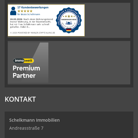
4.61
von
5
Sternen
|
110
Schelkmann
Immobilien
Bewertungen
auf
werkenntdenBESTEN.de
KONTAKT
Schelkmann Immobilien
Andreasstraße 7