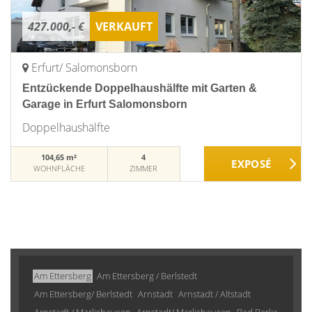
427.000,- €
VERKAUFT
Erfurt/ Salomonsborn
Entzückende Doppelhaushälfte mit Garten &
Garage in Erfurt Salomonsborn
Doppelhaushälfte
104,65 m²
4
WOHNFLÄCHE
ZIMMER
Am Ettersberg
Am Ettersberg / Berlstedt
Am Ettersberg/ Berlstedt
Arnstadt
Arnstadt / Altstadt