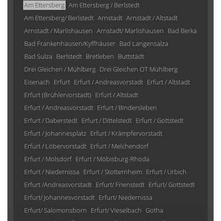
Am Ettersberg
Am Ettersberg / Berlstedt
Am Ettersberg/ Berlstedt
Arnstadt
Arnstadt / Altstadt
Arnstadt / Marlishausen
Arnstadt/ Marlishausen
Bad Berka
Bad Frankenhausen/Kyffhäuser
Bad Langensalza
Bad Sulza
Berlstedt
Bretleben
Buttstädt
Drei Gleichen / Mühlberg
Drei Gleichen OT Mühlberg
Eisenach
Erfurt
Erfurt / Andreasvorstadt
Erfurt / Altstadt
Erfurt (Brühlervorstadt)
Erfurt / Altstadt
Erfurt / Andreasvorstadt
Erfurt / Bindersleben
Erfurt / Daberstedt
Erfurt / Dittelstedt
Erfurt / Gottstedt
Erfurt / Johannesplatz
Erfurt / Krämpfervorstadt
Erfurt / Löbervorstadt
Erfurt / Melchendorf
Erfurt / Molsdorf
Erfurt / Möbisburg-Rhoda
Erfurt / Niedernissa
Erfurt / Stotternheim
Erfurt / Urbich
Erfurt /Andreasvorstadt
Erfurt/ Frienstedt
Erfurt/ Gottstedt
Erfurt/ Johannesvorstadt
Erfurt/ Niedernissa
Erfurt/ Salomonsborn
Erfurt/ Vieselbach
Gotha