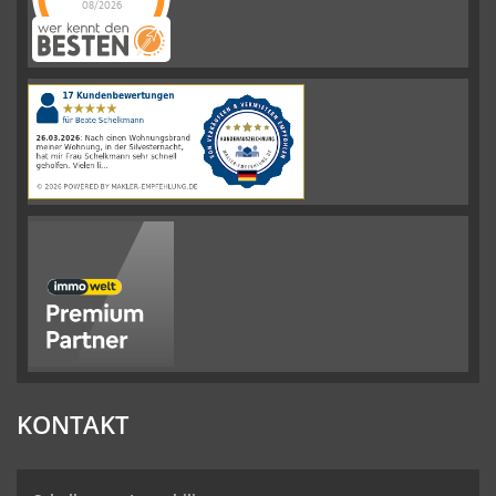
08/2026
Schelkmann
Immobilien
hat
4.61
von
5
Sternen
|
110
Schelkmann
Immobilien
Bewertungen
auf
werkenntdenBESTEN.de
KONTAKT