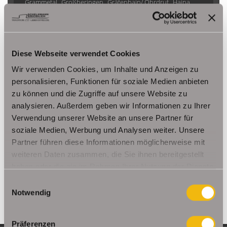
Grammetal
Großheringen
Gräfenhain/ Ohrdruf
Haina
Herbsleben
Ichtershausen
Kleinmölsen
Kutzleben / Lützensömmern
Nesse- Apfelstädt / Kornhochheim
Nohra
Oberhof
Diese Webseite verwendet Cookies
Ohrdruf
Riethnordhausen
Ruhla
Saalfeld/Saale / Remschütz
Steinbach-Hallenberg/ Viernau
Wir verwenden Cookies, um Inhalte und Anzeigen zu
Tonna / Gräfentonna
Udestedt
personalisieren, Funktionen für soziale Medien anbieten
zu können und die Zugriffe auf unsere Website zu
Unstrut- Hainich /Großengottern
Weimar / Legefeld
analysieren. Außerdem geben wir Informationen zu Ihrer
Verwendung unserer Website an unsere Partner für
Immo Am Ettersberg
Haus Am Ettersberg
Häuser Am Ettersberg
soziale Medien, Werbung und Analysen weiter. Unsere
kaufen Am Ettersberg
Immobilie Am Ettersberg
Immobilien Am
Partner führen diese Informationen möglicherweise mit
Ettersberg
Hauskauf Am Ettersberg
Immobilienkauf Am
weiteren Daten zusammen, die Sie ihnen bereitgestellt
Ettersberg
Einfamilienhaus Am Ettersberg
Einfamilienhäuser Am
haben oder die sie im Rahmen Ihrer Nutzung der Dienste
Ettersberg
gesammelt haben.
Einwilligungsauswahl
Notwendig
Präferenzen