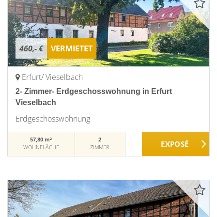
460,- €
VERMIETET
Erfurt/ Vieselbach
2- Zimmer- Erdgeschosswohnung in Erfurt
Vieselbach
Erdgeschosswohnung
57,80 m²
2
WOHNFLÄCHE
ZIMMER