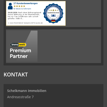
|
110
Schelkmann
Immobilien
Bewertungen
auf
werkenntdenBESTEN.de
KONTAKT
Schelkmann Immobilien
Andreasstraße 7