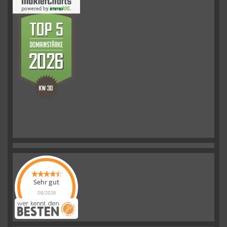
Sehr gut
08/2026
Schelkmann
Immobilien
hat
4.61
von
5
Sternen