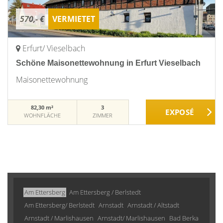
570,- €
VERMIETET
Erfurt/ Vieselbach
Schöne Maisonettewohnung in Erfurt Vieselbach
Maisonettewohnung
82,30 m²
3
WOHNFLÄCHE
ZIMMER
Am Ettersberg
Am Ettersberg / Berlstedt
Am Ettersberg/ Berlstedt
Arnstadt
Arnstadt / Altstadt
Arnstadt / Marlishausen
Arnstadt/ Marlishausen
Bad Berka