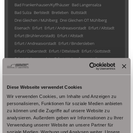
Bad Frankenhausen/Kyffhäuser
Bad Langensalza
Bad Sulza
Berlstedt
Bretleben
Buttstädt
Drei Gleichen / Mühlberg
Drei Gleichen OT Mühlberg
Eisenach
Erfurt
Erfurt / Andreasvorstadt
Erfurt / Altstadt
Erfurt (Brühlervorstadt)
Erfurt / Altstadt
Erfurt / Andreasvorstadt
Erfurt / Bindersleben
Erfurt / Daberstedt
Erfurt / Dittelstedt
Erfurt / Gottstedt
Erfurt / Johannesplatz
Erfurt / Krämpfervorstadt
Erfurt / Löbervorstadt
Erfurt / Melchendorf
Erfurt / Molsdorf
Erfurt / Möbisburg-Rhoda
Erfurt / Niedernissa
Erfurt / Stotternheim
Erfurt / Urbich
Diese Webseite verwendet Cookies
Erfurt /Andreasvorstadt
Erfurt/ Frienstedt
Erfurt/ Gottstedt
Wir verwenden Cookies, um Inhalte und Anzeigen zu
Erfurt/ Johannesvorstadt
Erfurt/ Niedernissa
personalisieren, Funktionen für soziale Medien anbieten
Erfurt/ Salomonsborn
Erfurt/ Vieselbach
Gotha
zu können und die Zugriffe auf unsere Website zu
Grammetal
Großheringen
Gräfenhain/ Ohrdruf
Haina
analysieren. Außerdem geben wir Informationen zu Ihrer
Herbsleben
Ichtershausen
Kleinmölsen
Verwendung unserer Website an unsere Partner für
Kutzleben / Lützensömmern
soziale Medien, Werbung und Analysen weiter. Unsere