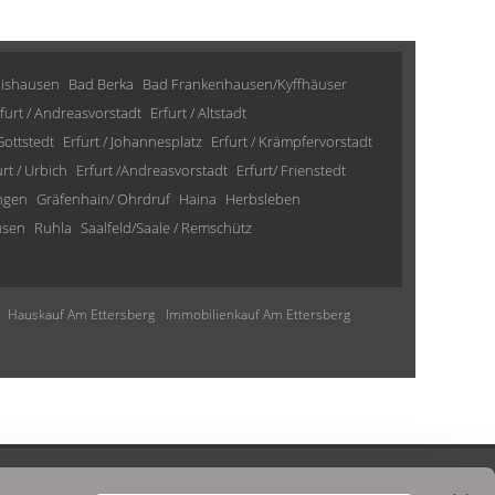
lishausen
Bad Berka
Bad Frankenhausen/Kyffhäuser
furt / Andreasvorstadt
Erfurt / Altstadt
 Gottstedt
Erfurt / Johannesplatz
Erfurt / Krämpfervorstadt
urt / Urbich
Erfurt /Andreasvorstadt
Erfurt/ Frienstedt
ngen
Gräfenhain/ Ohrdruf
Haina
Herbsleben
usen
Ruhla
Saalfeld/Saale / Remschütz
Hauskauf Am Ettersberg
Immobilienkauf Am Ettersberg