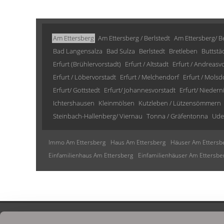
Am Ettersberg
Am Ettersberg / Berlstedt
Am Ettersberg/ Be
Bad Langensalza
Bad Sulza
Berlstedt
Bretleben
Buttstä
Erfurt (Brühlervorstadt)
Erfurt / Altstadt
Erfurt / Andreasv
Erfurt / Löbervorstadt
Erfurt / Melchendorf
Erfurt / Molsd
Erfurt/ Gottstedt
Erfurt/ Johannesvorstadt
Erfurt/ Niedern
Ichtershausen
Kleinmölsen
Kutzleben / Lützensömmern
Steinbach-Hallenberg/ Viernau
Tonna / Gräfentonna
Ude
Immo Am Ettersberg
Haus Am Ettersberg
Häuser Am Ettersb
Einfamilienhaus Am Ettersberg
Einfamilienhäuser Am Ettersbe