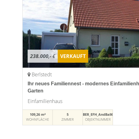
238.000,- €
VERKAUFT
Berlstedt
Ihr neues Familiennest - modernes Einfamilien
Garten
Einfamilienhaus
109,26 m²
5
BER_EFH_AndBall6
WOHNFLÄCHE
ZIMMER
OBJEKTNUMMER