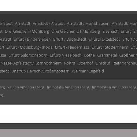
rlstedt
Arnstadt
Arnstadt / Altstadt
Arnstadt / Marlishausen
Arnstadt/ Mar
dt
Drei Gleichen / Mühlberg
Drei Gleichen OT Mühlberg
Eisenach
Erfurt
Er
orstadt
Erfurt / Bindersleben
Erfurt / Daberstedt
Erfurt / Dittelstedt
Erfurt /
orf
Erfurt / Möbisburg-Rhoda
Erfurt / Niedernissa
Erfurt / Stotternheim
Erf
issa
Erfurt/ Salomonsborn
Erfurt/ Vieselbach
Gotha
Grammetal
Großheri
Nesse- Apfelstädt / Kornhochheim
Nohra
Oberhof
Ohrdruf
Riethnordha
stedt
Unstrut- Hainich /Großengottern
Weimar / Legefeld
erg
kaufen Am Ettersberg
Immobilie Am Ettersberg
Immobilien Am Ettersberg
rg