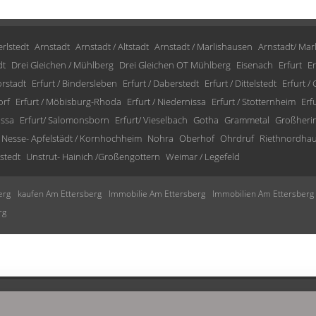
rlstedt
Arnstadt
Arnstadt / Altstadt
Arnstadt / Marlishausen
Arnstadt/ Mar
dt
Drei Gleichen / Mühlberg
Drei Gleichen OT Mühlberg
Eisenach
Erfurt
Er
orstadt
Erfurt / Bindersleben
Erfurt / Daberstedt
Erfurt / Dittelstedt
Erfurt /
orf
Erfurt / Möbisburg-Rhoda
Erfurt / Niedernissa
Erfurt / Stotternheim
Erf
issa
Erfurt/ Salomonsborn
Erfurt/ Vieselbach
Gotha
Grammetal
Großheri
Nesse- Apfelstädt / Kornhochheim
Nohra
Oberhof
Ohrdruf
Riethnordha
stedt
Unstrut- Hainich /Großengottern
Weimar / Legefeld
erg
kaufen Am Ettersberg
Immobilie Am Ettersberg
Immobilien Am Ettersberg
rg