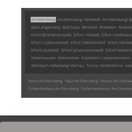
Am Ettersberg
Am Ettersberg / Berlstedt
Am Ettersberg/ Be
Bad Langensalza
Bad Sulza
Berlstedt
Bretleben
Buttstä
Erfurt (Brühlervorstadt)
Erfurt / Altstadt
Erfurt / Andreasv
Erfurt / Löbervorstadt
Erfurt / Melchendorf
Erfurt / Molsd
Erfurt/ Gottstedt
Erfurt/ Johannesvorstadt
Erfurt/ Niedern
Ichtershausen
Kleinmölsen
Kutzleben / Lützensömmern
Steinbach-Hallenberg/ Viernau
Tonna / Gräfentonna
Ude
Immo Am Ettersberg
Haus Am Ettersberg
Häuser Am Ettersb
Einfamilienhaus Am Ettersberg
Einfamilienhäuser Am Ettersbe