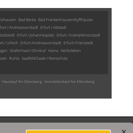
lishausen
Bad Berka
Bad Frankenhausen/Kyffhäuser
furt / Andreasvorstadt
Erfurt / Altstadt
 Gottstedt
Erfurt / Johannesplatz
Erfurt / Krämpfervorstadt
urt / Urbich
Erfurt /Andreasvorstadt
Erfurt/ Frienstedt
ngen
Gräfenhain/ Ohrdruf
Haina
Herbsleben
usen
Ruhla
Saalfeld/Saale / Remschütz
Hauskauf Am Ettersberg
Immobilienkauf Am Ettersberg