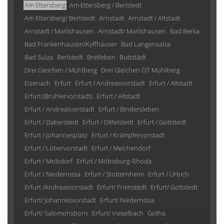
Am Ettersberg
Am Ettersberg / Berlstedt
Am Ettersberg/ Berlstedt
Arnstadt
Arnstadt / Altstadt
Arnstadt / Marlishausen
Arnstadt/ Marlishausen
Bad Berka
Bad Frankenhausen/Kyffhäuser
Bad Langensalza
Bad Sulza
Berlstedt
Bretleben
Buttstädt
Drei Gleichen / Mühlberg
Drei Gleichen OT Mühlberg
Eisenach
Erfurt
Erfurt / Andreasvorstadt
Erfurt / Altstadt
Erfurt (Brühlervorstadt)
Erfurt / Altstadt
Erfurt / Andreasvorstadt
Erfurt / Bindersleben
Erfurt / Daberstedt
Erfurt / Dittelstedt
Erfurt / Gottstedt
Erfurt / Johannesplatz
Erfurt / Krämpfervorstadt
Erfurt / Löbervorstadt
Erfurt / Melchendorf
Erfurt / Molsdorf
Erfurt / Möbisburg-Rhoda
Erfurt / Niedernissa
Erfurt / Stotternheim
Erfurt / Urbich
Erfurt /Andreasvorstadt
Erfurt/ Frienstedt
Erfurt/ Gottstedt
Erfurt/ Johannesvorstadt
Erfurt/ Niedernissa
Erfurt/ Salomonsborn
Erfurt/ Vieselbach
Gotha