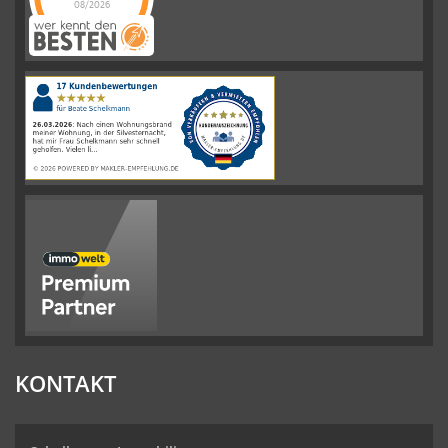
08/2026
Schelkmann
Immobilien
hat
4.61
von
5
Sternen
|
110
Schelkmann
Immobilien
Bewertungen
auf
werkenntdenBESTEN.de
KONTAKT