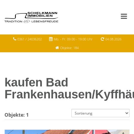
0361 / 24036202
Mo. - Fr. 09.00 - 19.00 Uhr
04.08.2026
Objekte: 184
kaufen Bad
Frankenhausen/Kyffhä
Objekte:
1