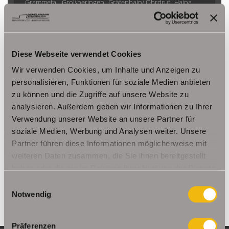
Grammetal
Großheringen
Gräfenhain/ Ohrdruf
Haina
Herbsleben
Ichtershausen
Kleinmölsen
Kutzleben / Lützensömmern
Nesse- Apfelstädt / Kornhochheim
Nohra
Oberhof
Diese Webseite verwendet Cookies
Ohrdruf
Riethnordhausen
Ruhla
Saalfeld/Saale / Remschütz
Steinbach-Hallenberg/ Viernau
Wir verwenden Cookies, um Inhalte und Anzeigen zu
Tonna / Gräfentonna
Udestedt
personalisieren, Funktionen für soziale Medien anbieten
zu können und die Zugriffe auf unsere Website zu
Unstrut- Hainich /Großengottern
Weimar / Legefeld
analysieren. Außerdem geben wir Informationen zu Ihrer
Verwendung unserer Website an unsere Partner für
Immo Am Ettersberg
Haus Am Ettersberg
Häuser Am Ettersberg
soziale Medien, Werbung und Analysen weiter. Unsere
kaufen Am Ettersberg
Immobilie Am Ettersberg
Immobilien Am
Partner führen diese Informationen möglicherweise mit
Ettersberg
Hauskauf Am Ettersberg
Immobilienkauf Am
weiteren Daten zusammen, die Sie ihnen bereitgestellt
Ettersberg
Einfamilienhaus Am Ettersberg
Einfamilienhäuser Am
haben oder die sie im Rahmen Ihrer Nutzung der Dienste
Ettersberg
gesammelt haben.
Einwilligungsauswahl
Notwendig
Präferenzen