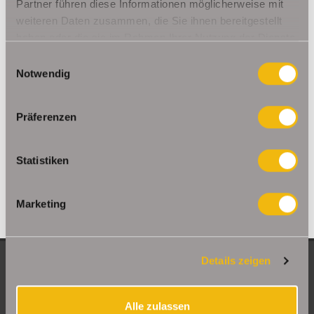
Ohrdruf
Riethnordhausen
Ruhla
Partner führen diese Informationen möglicherweise mit
weiteren Daten zusammen, die Sie ihnen bereitgestellt
Saalfeld/Saale / Remschütz
Steinbach-Hallenberg/ Viernau
haben oder die sie im Rahmen Ihrer Nutzung der Dienste
Tonna / Gräfentonna
Udestedt
gesammelt haben.
Unstrut- Hainich /Großengottern
Weimar / Legefeld
Einwilligungsauswahl
Notwendig
Immo Am Ettersberg
Haus Am Ettersberg
Häuser Am Ettersberg
kaufen Am Ettersberg
Immobilie Am Ettersberg
Immobilien Am
Präferenzen
Ettersberg
Hauskauf Am Ettersberg
Immobilienkauf Am
Ettersberg
Einfamilienhaus Am Ettersberg
Einfamilienhäuser Am
Statistiken
Ettersberg
Marketing
Details zeigen
NEUE OBJEKTE
Große Etagenwohnung mit 2 Balkonen in Erfurt
Alle zulassen