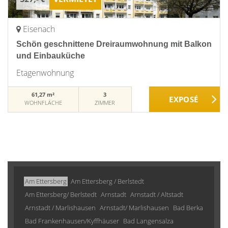
Eisenach
Schön geschnittene Dreiraumwohnung mit Balkon
und Einbauküche
Etagenwohnung
61,27 m²
3
WOHNFLÄCHE
ZIMMER
Am Ettersberg
Am Ettersberg / Berlstedt
Am Ettersberg/ Berlstedt
Arnstadt
Arnstadt / Altstadt
Arnstadt / Marlishausen
Arnstadt/ Marlishausen
Bad Berka
Bad Frankenhausen/Kyffhäuser
Bad Langensalza