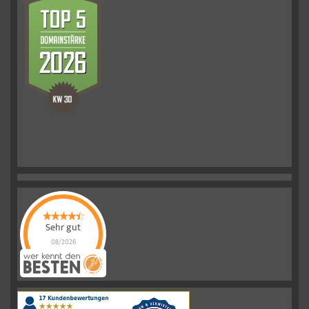
Sehr gut
08/2026
Schelkmann
Immobilien
hat
4.61
von
5
Sternen
|
110
Schelkmann
Immobilien
Bewertungen