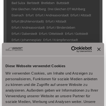
Bad Sulza
Berlstedt
Bretleben
Buttstädt
Drei Gleichen / Mühlberg
Drei Gleichen OT Mühlberg
Eisenach
Erfurt
Erfurt / Andreasvorstadt
Erfurt / Altstadt
Erfurt (Brühlervorstadt)
Erfurt / Altstadt
Erfurt / Andreasvorstadt
Erfurt / Bindersleben
Erfurt / Daberstedt
Erfurt / Dittelstedt
Erfurt / Gottstedt
Erfurt / Johannesplatz
Erfurt / Krämpfervorstadt
Erfurt / Löbervorstadt
Erfurt / Melchendorf
Erfurt / Molsdorf
Erfurt / Möbisburg-Rhoda
Erfurt / Niedernissa
Erfurt / Stotternheim
Erfurt / Urbich
Erfurt /Andreasvorstadt
Erfurt/ Frienstedt
Erfurt/ Gottstedt
Diese Webseite verwendet Cookies
Erfurt/ Johannesvorstadt
Erfurt/ Niedernissa
Wir verwenden Cookies, um Inhalte und Anzeigen zu
Erfurt/ Salomonsborn
Erfurt/ Vieselbach
Gotha
personalisieren, Funktionen für soziale Medien anbieten
Grammetal
Großheringen
Gräfenhain/ Ohrdruf
Haina
zu können und die Zugriffe auf unsere Website zu
Herbsleben
Ichtershausen
Kleinmölsen
analysieren. Außerdem geben wir Informationen zu Ihrer
Kutzleben / Lützensömmern
Verwendung unserer Website an unsere Partner für
Nesse- Apfelstädt / Kornhochheim
Nohra
Oberhof
soziale Medien, Werbung und Analysen weiter. Unsere