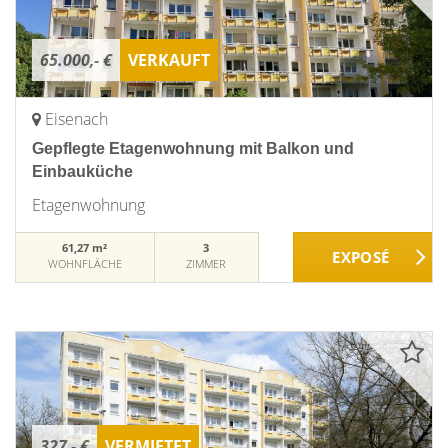
65.000,- €
VERKAUFT
Eisenach
Gepflegte Etagenwohnung mit Balkon und
Einbauküche
Etagenwohnung
61,27 m²
3
WOHNFLÄCHE
ZIMMER
327,- €
VERMIETET