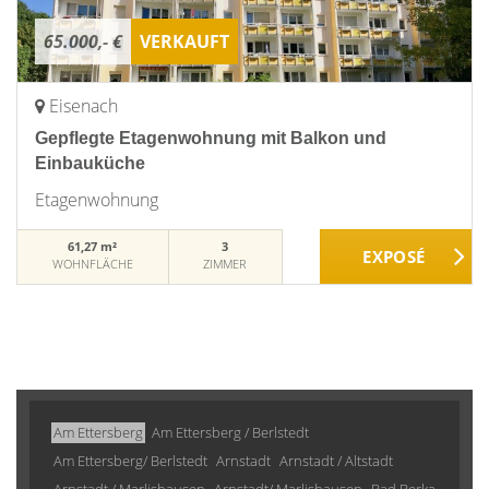
65.000,- €
VERKAUFT
Eisenach
Gepflegte Etagenwohnung mit Balkon und
Einbauküche
Etagenwohnung
61,27 m²
3
WOHNFLÄCHE
ZIMMER
Am Ettersberg
Am Ettersberg / Berlstedt
Am Ettersberg/ Berlstedt
Arnstadt
Arnstadt / Altstadt