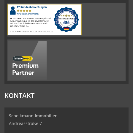
4.61
von
5
Sternen
|
110
Schelkmann
Immobilien
Bewertungen
auf
werkenntdenBESTEN.de
KONTAKT
Schelkmann Immobilien
Andreasstraße 7