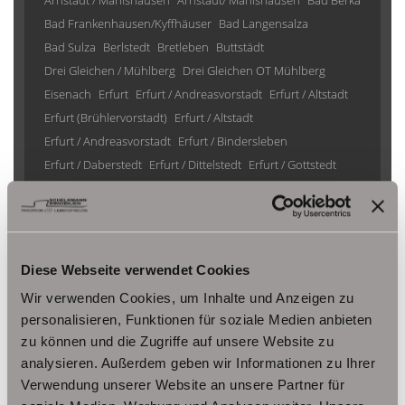
Arnstadt / Marlishausen
Arnstadt/ Marlishausen
Bad Berka
Bad Frankenhausen/Kyffhäuser
Bad Langensalza
Bad Sulza
Berlstedt
Bretleben
Buttstädt
Drei Gleichen / Mühlberg
Drei Gleichen OT Mühlberg
Eisenach
Erfurt
Erfurt / Andreasvorstadt
Erfurt / Altstadt
Erfurt (Brühlervorstadt)
Erfurt / Altstadt
Erfurt / Andreasvorstadt
Erfurt / Bindersleben
Erfurt / Daberstedt
Erfurt / Dittelstedt
Erfurt / Gottstedt
Erfurt / Johannesplatz
Erfurt / Krämpfervorstadt
Erfurt / Löbervorstadt
Erfurt / Melchendorf
Erfurt / Molsdorf
Erfurt / Möbisburg-Rhoda
Erfurt / Niedernissa
Erfurt / Stotternheim
Erfurt / Urbich
Diese Webseite verwendet Cookies
Erfurt /Andreasvorstadt
Erfurt/ Frienstedt
Erfurt/ Gottstedt
Wir verwenden Cookies, um Inhalte und Anzeigen zu
Erfurt/ Johannesvorstadt
Erfurt/ Niedernissa
personalisieren, Funktionen für soziale Medien anbieten
Erfurt/ Salomonsborn
Erfurt/ Vieselbach
Gotha
zu können und die Zugriffe auf unsere Website zu
Grammetal
Großheringen
Gräfenhain/ Ohrdruf
Haina
analysieren. Außerdem geben wir Informationen zu Ihrer
Herbsleben
Ichtershausen
Kleinmölsen
Verwendung unserer Website an unsere Partner für
Kutzleben / Lützensömmern