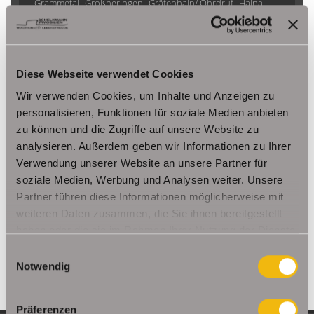
Grammetal
Großheringen
Gräfenhain/ Ohrdruf
Haina
Herbsleben
Ichtershausen
Kleinmölsen
Kutzleben / Lützensömmern
Nesse- Apfelstädt / Kornhochheim
Nohra
Oberhof
Diese Webseite verwendet Cookies
Ohrdruf
Riethnordhausen
Ruhla
Saalfeld/Saale / Remschütz
Steinbach-Hallenberg/ Viernau
Wir verwenden Cookies, um Inhalte und Anzeigen zu
Tonna / Gräfentonna
Udestedt
personalisieren, Funktionen für soziale Medien anbieten
zu können und die Zugriffe auf unsere Website zu
Unstrut- Hainich /Großengottern
Weimar / Legefeld
analysieren. Außerdem geben wir Informationen zu Ihrer
Verwendung unserer Website an unsere Partner für
Immo Am Ettersberg
Haus Am Ettersberg
Häuser Am Ettersberg
soziale Medien, Werbung und Analysen weiter. Unsere
kaufen Am Ettersberg
Immobilie Am Ettersberg
Immobilien Am
Partner führen diese Informationen möglicherweise mit
Ettersberg
Hauskauf Am Ettersberg
Immobilienkauf Am
weiteren Daten zusammen, die Sie ihnen bereitgestellt
Ettersberg
Einfamilienhaus Am Ettersberg
Einfamilienhäuser Am
haben oder die sie im Rahmen Ihrer Nutzung der Dienste
Ettersberg
gesammelt haben.
Einwilligungsauswahl
Notwendig
Präferenzen