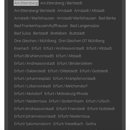
Am Ettersberg
Am Ettersberg / Berlstedt
Am Ettersberg/ Berlstedt
Arnstadt
Arnstadt / Altstadt
Arnstadt / Marlishausen
Arnstadt/ Marlishausen
Bad Berka
Bad Frankenhausen/Kyffhäuser
Bad Langensalza
Bad Sulza
Berlstedt
Bretleben
Buttstädt
Drei Gleichen / Mühlberg
Drei Gleichen OT Mühlberg
Eisenach
Erfurt
Erfurt / Andreasvorstadt
Erfurt / Altstadt
Erfurt (Brühlervorstadt)
Erfurt / Altstadt
Erfurt / Andreasvorstadt
Erfurt / Bindersleben
Erfurt / Daberstedt
Erfurt / Dittelstedt
Erfurt / Gottstedt
Erfurt / Johannesplatz
Erfurt / Krämpfervorstadt
Erfurt / Löbervorstadt
Erfurt / Melchendorf
Erfurt / Molsdorf
Erfurt / Möbisburg-Rhoda
Erfurt / Niedernissa
Erfurt / Stotternheim
Erfurt / Urbich
Erfurt /Andreasvorstadt
Erfurt/ Frienstedt
Erfurt/ Gottstedt
Erfurt/ Johannesvorstadt
Erfurt/ Niedernissa
Erfurt/ Salomonsborn
Erfurt/ Vieselbach
Gotha