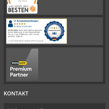
08/2026
Schelkmann
Immobilien
hat
4.61
von
5
Sternen
|
110
Schelkmann
Immobilien
Bewertungen
auf
werkenntdenBESTEN.de
KONTAKT