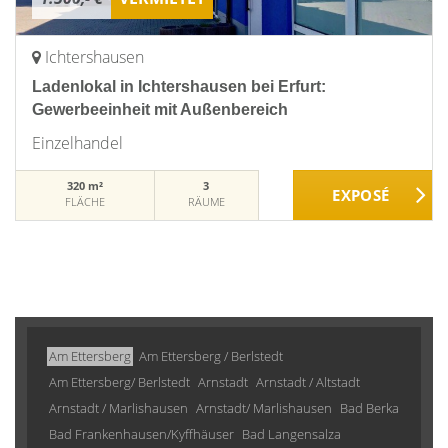
Ichtershausen
Ladenlokal in Ichtershausen bei Erfurt:
Gewerbeeinheit mit Außenbereich
Einzelhandel
320 m²
3
FLÄCHE
RÄUME
Am Ettersberg
Am Ettersberg / Berlstedt
Am Ettersberg/ Berlstedt
Arnstadt
Arnstadt / Altstadt
Arnstadt / Marlishausen
Arnstadt/ Marlishausen
Bad Berka
Bad Frankenhausen/Kyffhäuser
Bad Langensalza