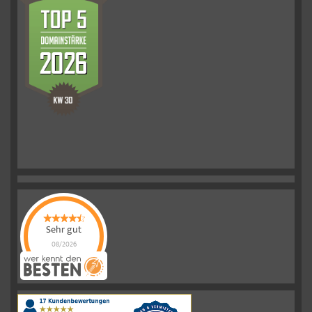
Sehr gut
08/2026
Schelkmann
Immobilien
hat
4.61
von
5
Sternen
|
110
Schelkmann
Immobilien
Bewertungen