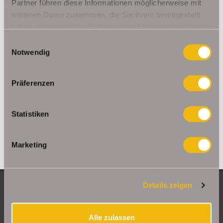
Ohrdruf
Riethnordhausen
Ruhla
Partner führen diese Informationen möglicherweise mit
weiteren Daten zusammen, die Sie ihnen bereitgestellt
Saalfeld/Saale / Remschütz
Steinbach-Hallenberg/ Viernau
haben oder die sie im Rahmen Ihrer Nutzung der Dienste
Tonna / Gräfentonna
Udestedt
gesammelt haben.
Unstrut- Hainich /Großengottern
Weimar / Legefeld
Einwilligungsauswahl
Notwendig
Immo Am Ettersberg
Haus Am Ettersberg
Häuser Am Ettersberg
kaufen Am Ettersberg
Immobilie Am Ettersberg
Immobilien Am
Präferenzen
Ettersberg
Hauskauf Am Ettersberg
Immobilienkauf Am
Ettersberg
Einfamilienhaus Am Ettersberg
Einfamilienhäuser Am
Statistiken
Ettersberg
Marketing
Details zeigen
NEUE OBJEKTE
Große Etagenwohnung mit 2 Balkonen in Erfurt
Alle zulassen