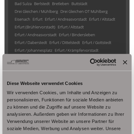
Bad Sulza
Berlstedt
Bretleben
Buttstädt
Drei Gleichen / Mühlberg
Drei Gleichen OT Mühlberg
Eisenach
Erfurt
Erfurt / Andreasvorstadt
Erfurt / Altstadt
Erfurt (Brühlervorstadt)
Erfurt / Altstadt
Erfurt / Andreasvorstadt
Erfurt / Bindersleben
Erfurt / Daberstedt
Erfurt / Dittelstedt
Erfurt / Gottstedt
Erfurt / Johannesplatz
Erfurt / Krämpfervorstadt
Erfurt / Löbervorstadt
Erfurt / Melchendorf
Erfurt / Molsdorf
Erfurt / Möbisburg-Rhoda
Erfurt / Niedernissa
Erfurt / Stotternheim
Erfurt / Urbich
Erfurt /Andreasvorstadt
Erfurt/ Frienstedt
Erfurt/ Gottstedt
Diese Webseite verwendet Cookies
Erfurt/ Johannesvorstadt
Erfurt/ Niedernissa
Wir verwenden Cookies, um Inhalte und Anzeigen zu
Erfurt/ Salomonsborn
Erfurt/ Vieselbach
Gotha
personalisieren, Funktionen für soziale Medien anbieten
Grammetal
Großheringen
Gräfenhain/ Ohrdruf
Haina
zu können und die Zugriffe auf unsere Website zu
Herbsleben
Ichtershausen
Kleinmölsen
analysieren. Außerdem geben wir Informationen zu Ihrer
Kutzleben / Lützensömmern
Verwendung unserer Website an unsere Partner für
Nesse- Apfelstädt / Kornhochheim
Nohra
Oberhof
soziale Medien, Werbung und Analysen weiter. Unsere