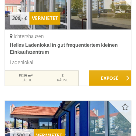
300,- €
VERMIETET
Ichtershausen
Helles Ladenlokal in gut frequentiertem kleinen
Einkaufszentrum
Ladenlokal
87,56 m²
2
FLÄCHE
RÄUME
1.500,- €
VERMIETET