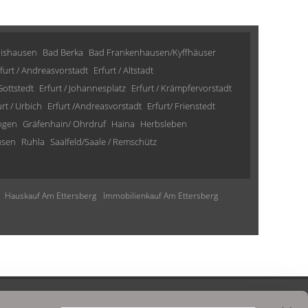
lishausen
Bad Berka
Bad Frankenhausen/Kyffhäuser
furt / Andreasvorstadt
Erfurt / Altstadt
 Gottstedt
Erfurt / Johannesplatz
Erfurt / Krämpfervorstadt
urt / Urbich
Erfurt /Andreasvorstadt
Erfurt/ Frienstedt
ngen
Gräfenhain/ Ohrdruf
Haina
Herbsleben
usen
Ruhla
Saalfeld/Saale / Remschütz
Hauskauf Am Ettersberg
Immobilienkauf Am Ettersberg