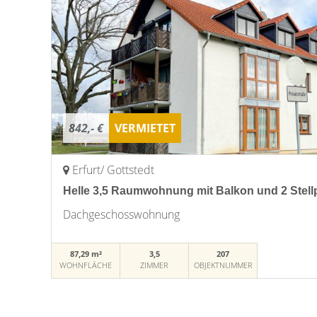
842,- €
VERMIETET
Erfurt/ Gottstedt
Helle 3,5 Raumwohnung mit Balkon und 2 Stell
Dachgeschosswohnung
87,29 m²
3,5
207
WOHNFLÄCHE
ZIMMER
OBJEKTNUMMER