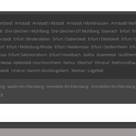
rlstedt
Arnstadt
Arnstadt / Altstadt
Arnstadt / Marlishausen
Arnstadt/ Mar
dt
Drei Gleichen / Mühlberg
Drei Gleichen OT Mühlberg
Eisenach
Erfurt
Er
orstadt
Erfurt / Bindersleben
Erfurt / Daberstedt
Erfurt / Dittelstedt
Erfurt /
orf
Erfurt / Möbisburg-Rhoda
Erfurt / Niedernissa
Erfurt / Stotternheim
Erf
issa
Erfurt/ Salomonsborn
Erfurt/ Vieselbach
Gotha
Grammetal
Großheri
Nesse- Apfelstädt / Kornhochheim
Nohra
Oberhof
Ohrdruf
Riethnordha
stedt
Unstrut- Hainich /Großengottern
Weimar / Legefeld
erg
kaufen Am Ettersberg
Immobilie Am Ettersberg
Immobilien Am Ettersberg
rg