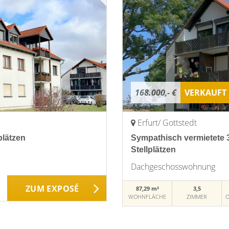
168.000,- €
VERKAUFT
Erfurt/ Gottstedt
plätzen
Sympathisch vermietete
Stellplätzen
Dachgeschosswohnung
ZUM EXPOSÉ
87,29 m²
3,5
WOHNFLÄCHE
ZIMMER
O