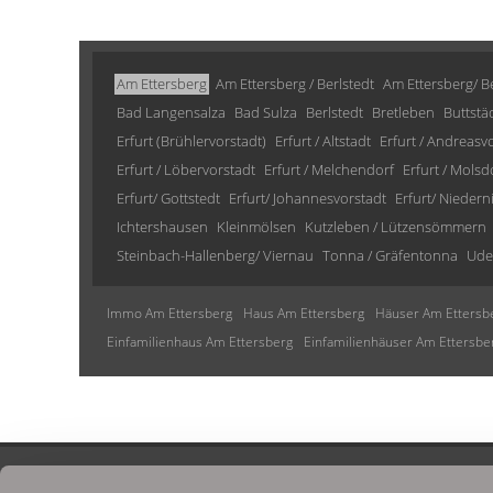
Am Ettersberg
Am Ettersberg / Berlstedt
Am Ettersberg/ Be
Bad Langensalza
Bad Sulza
Berlstedt
Bretleben
Buttstä
Erfurt (Brühlervorstadt)
Erfurt / Altstadt
Erfurt / Andreasv
Erfurt / Löbervorstadt
Erfurt / Melchendorf
Erfurt / Molsd
Erfurt/ Gottstedt
Erfurt/ Johannesvorstadt
Erfurt/ Niedern
Ichtershausen
Kleinmölsen
Kutzleben / Lützensömmern
Steinbach-Hallenberg/ Viernau
Tonna / Gräfentonna
Ude
Immo Am Ettersberg
Haus Am Ettersberg
Häuser Am Ettersb
Einfamilienhaus Am Ettersberg
Einfamilienhäuser Am Ettersbe