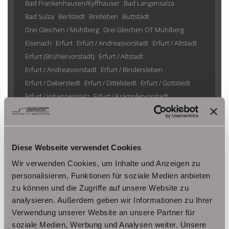
Bad Frankenhausen/Kyffhäuser
Bad Langensalza
Bad Sulza
Berlstedt
Bretleben
Buttstädt
Drei Gleichen / Mühlberg
Drei Gleichen OT Mühlberg
Eisenach
Erfurt
Erfurt / Andreasvorstadt
Erfurt / Altstadt
Erfurt (Brühlervorstadt)
Erfurt / Altstadt
Erfurt / Andreasvorstadt
Erfurt / Bindersleben
Erfurt / Daberstedt
Erfurt / Dittelstedt
Erfurt / Gottstedt
Erfurt / Johannesplatz
Erfurt / Krämpfervorstadt
Erfurt / Löbervorstadt
Erfurt / Melchendorf
Erfurt / Molsdorf
Erfurt / Möbisburg-Rhoda
Erfurt / Niedernissa
Erfurt / Stotternheim
Erfurt / Urbich
Diese Webseite verwendet Cookies
Erfurt /Andreasvorstadt
Erfurt/ Frienstedt
Erfurt/ Gottstedt
Erfurt/ Johannesvorstadt
Erfurt/ Niedernissa
Wir verwenden Cookies, um Inhalte und Anzeigen zu
Erfurt/ Salomonsborn
Erfurt/ Vieselbach
Gotha
personalisieren, Funktionen für soziale Medien anbieten
zu können und die Zugriffe auf unsere Website zu
Grammetal
Großheringen
Gräfenhain/ Ohrdruf
Haina
analysieren. Außerdem geben wir Informationen zu Ihrer
Herbsleben
Ichtershausen
Kleinmölsen
Verwendung unserer Website an unsere Partner für
Kutzleben / Lützensömmern
soziale Medien, Werbung und Analysen weiter. Unsere