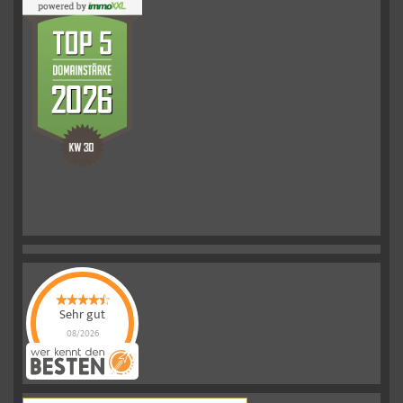
Sehr gut
08/2026
Schelkmann
Immobilien
hat
4.61
von
5
Sternen
|
110
Schelkmann