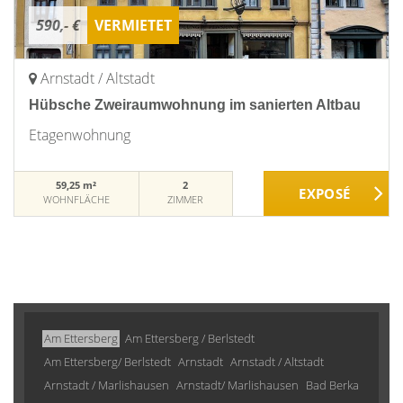
590,- €
VERMIETET
Arnstadt / Altstadt
Hübsche Zweiraumwohnung im sanierten Altbau
Etagenwohnung
59,25 m²
2
WOHNFLÄCHE
ZIMMER
Am Ettersberg
Am Ettersberg / Berlstedt
Am Ettersberg/ Berlstedt
Arnstadt
Arnstadt / Altstadt
Arnstadt / Marlishausen
Arnstadt/ Marlishausen
Bad Berka