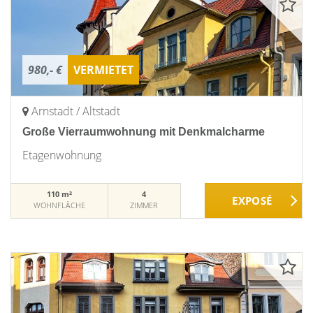
980,- €
VERMIETET
Arnstadt / Altstadt
Große Vierraumwohnung mit Denkmalcharme
Etagenwohnung
110 m²
4
WOHNFLÄCHE
ZIMMER