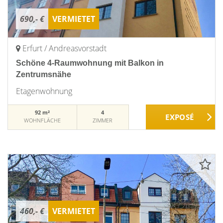
690,- €
VERMIETET
Erfurt / Andreasvorstadt
Schöne 4-Raumwohnung mit Balkon in
Zentrumsnähe
Etagenwohnung
92 m²
4
WOHNFLÄCHE
ZIMMER
460,- €
VERMIETET