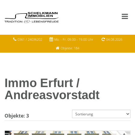
0361 / 24036202
Mo. - Fr. 09.00 - 19.00 Uhr
04.08.2026
Objekte: 184
Immo Erfurt /
Andreasvorstadt
Objekte:
3