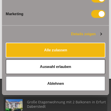
Saalfeld/Saale / Remschütz
Steinbach-Hallenberg/ Viernau
Tonna / Gräfentonna
Udestedt
Marketing
Unstrut- Hainich /Großengottern
Weimar / Legefeld
Immo Am Ettersberg
Haus Am Ettersberg
Häuser Am Ettersberg
Details zeigen
kaufen Am Ettersberg
Immobilie Am Ettersberg
Immobilien Am
Ettersberg
Hauskauf Am Ettersberg
Immobilienkauf Am
Ettersberg
Einfamilienhaus Am Ettersberg
Einfamilienhäuser Am
Alle zulassen
Ettersberg
Auswahl erlauben
Ablehnen
NEUE OBJEKTE
Große Etagenwohnung mit 2 Balkonen in Erfurt
Daberstedt