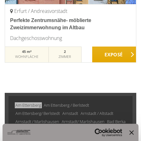
Erfurt / Andreasvorstadt
Perfekte Zentrumsnähe- möblierte
Zweizimmerwohnung im Altbau
Dachgeschosswohnung
45 m²
2
WOHNFLÄCHE
ZIMMER
Am Ettersberg
Am Ettersberg / Berlstedt
Am Ettersberg/ Berlstedt
Arnstadt
Arnstadt / Altstadt
Arnstadt / Marlishausen
Arnstadt/ Marlishausen
Bad Berka
Bad Frankenhausen/Kyffhäuser
Bad Langensalza
Bad Sulza
Berlstedt
Bretleben
Buttstädt