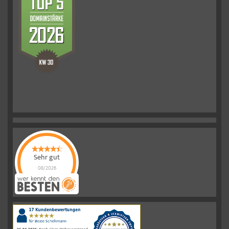
Sehr gut
08/2026
Schelkmann
Immobilien
hat
4.61
von
5
Sternen
|
110
Schelkmann
Immobilien
Bewertungen
auf
werkenntdenBESTEN.de