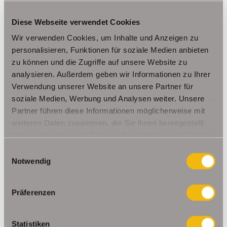
Drei Gleichen / Mühlberg
Drei Gleichen OT Mühlberg
Eisenach
Erfurt
Erfurt / Andreasvorstadt
Erfurt / Altstadt
Diese Webseite verwendet Cookies
Erfurt (Brühlervorstadt)
Erfurt / Altstadt
Wir verwenden Cookies, um Inhalte und Anzeigen zu
Erfurt / Andreasvorstadt
Erfurt / Bindersleben
personalisieren, Funktionen für soziale Medien anbieten
Erfurt / Daberstedt
Erfurt / Dittelstedt
Erfurt / Gottstedt
zu können und die Zugriffe auf unsere Website zu
Erfurt / Johannesplatz
Erfurt / Krämpfervorstadt
analysieren. Außerdem geben wir Informationen zu Ihrer
Verwendung unserer Website an unsere Partner für
Erfurt / Löbervorstadt
Erfurt / Melchendorf
soziale Medien, Werbung und Analysen weiter. Unsere
Erfurt / Molsdorf
Erfurt / Möbisburg-Rhoda
Partner führen diese Informationen möglicherweise mit
Erfurt / Niedernissa
Erfurt / Stotternheim
Erfurt / Urbich
weiteren Daten zusammen, die Sie ihnen bereitgestellt
Erfurt /Andreasvorstadt
Erfurt/ Frienstedt
Erfurt/ Gottstedt
haben oder die sie im Rahmen Ihrer Nutzung der Dienste
Erfurt/ Johannesvorstadt
Erfurt/ Niedernissa
gesammelt haben.
Einwilligungsauswahl
Erfurt/ Salomonsborn
Erfurt/ Vieselbach
Gotha
Notwendig
Grammetal
Großheringen
Gräfenhain/ Ohrdruf
Haina
Herbsleben
Ichtershausen
Kleinmölsen
Präferenzen
Kutzleben / Lützensömmern
Nesse- Apfelstädt / Kornhochheim
Nohra
Oberhof
Ohrdruf
Riethnordhausen
Ruhla
Statistiken