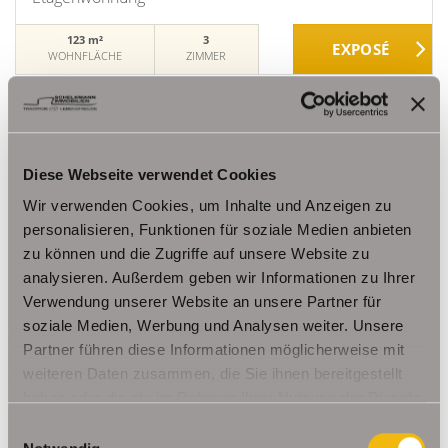
123 m²
3
WOHNFLÄCHE
ZIMMER
Diese Webseite verwendet Cookies
Wir verwenden Cookies, um Inhalte und Anzeigen zu
personalisieren, Funktionen für soziale Medien anbieten
1.280,- €
VERMIETET
zu können und die Zugriffe auf unsere Website zu
analysieren. Außerdem geben wir Informationen zu Ihrer
Erfurt / Löbervorstadt
Verwendung unserer Website an unsere Partner für
soziale Medien, Werbung und Analysen weiter. Unsere
Frisch sanierte große Erdgeschosswohnung im
Erfurter Musikviertel (Löbervorstadt)
Partner führen diese Informationen möglicherweise mit
weiteren Daten zusammen, die Sie ihnen bereitgestellt
Erdgeschosswohnung
haben oder die sie im Rahmen Ihrer Nutzung der Dienste
gesammelt haben.
120 m²
4
Einwilligungsauswahl
WOHNFLÄCHE
ZIMMER