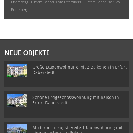
Ettersberg
Einfamilienhaus Am Ettersberg
Einfamilienhäuser Am
Ettersberg
NEUE OBJEKTE
Große Etagenwohnung mit 2 Balkonen in Erfurt
Daberstedt
Schöne Erdgeschosswohnung mit Balkon in
Erfurt Daberstedt
Moderne, bezugsbereite 1Raumwohnung mit
Einbauküche & Stellplatz