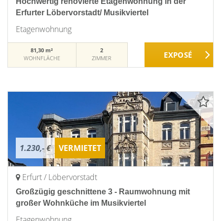
Hochwertig renovierte Etagenwohnung in der
Erfurter Löbervorstadt/ Musikviertel
Etagenwohnung
81,30 m²
2
WOHNFLÄCHE
ZIMMER
1.230,- €
VERMIETET
Erfurt / Löbervorstadt
Großzügig geschnittene 3 - Raumwohnung mit
großer Wohnküche im Musikviertel
Etagenwohnung