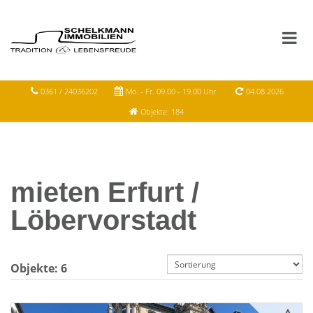
0361 / 24036202
Mo. - Fr. 09.00 - 19.00 Uhr
04.08.2026
Objekte: 184
mieten Erfurt /
Löbervorstadt
Objekte:
6