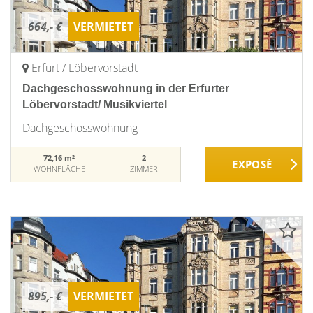
664,- €
VERMIETET
Erfurt / Löbervorstadt
Dachgeschosswohnung in der Erfurter
Löbervorstadt/ Musikviertel
Dachgeschosswohnung
72,16 m²
2
WOHNFLÄCHE
ZIMMER
895,- €
VERMIETET