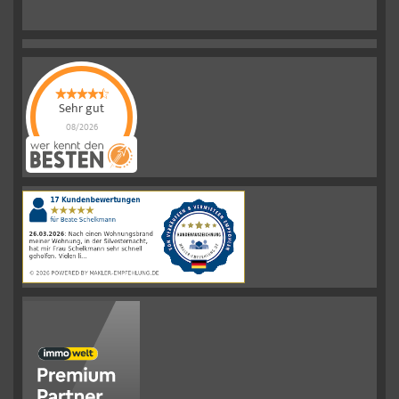
Sehr gut
08/2026
Schelkmann
Immobilien
hat
4.61
von
5
Sternen
|
110
Schelkmann
Immobilien
Bewertungen
auf
werkenntdenBESTEN.de