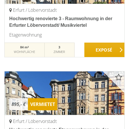
Erfurt / Löbervorstadt
Hochwertig renovierte 3 - Raumwohnung in der
Erfurter Löbervorstadt/ Musikviertel
Etagenwohnung
84 m²
3
WOHNFLÄCHE
ZIMMER
895,- €
VERMIETET
Erfurt / Löbervorstadt