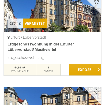
635,- €
VERMIETET
Erfurt / Löbervorstadt
Erdgeschosswohnung in der Erfurter
Löbervorstadt/ Musikviertel
Erdgeschosswohnung
64,98 m²
1
WOHNFLÄCHE
ZIMMER