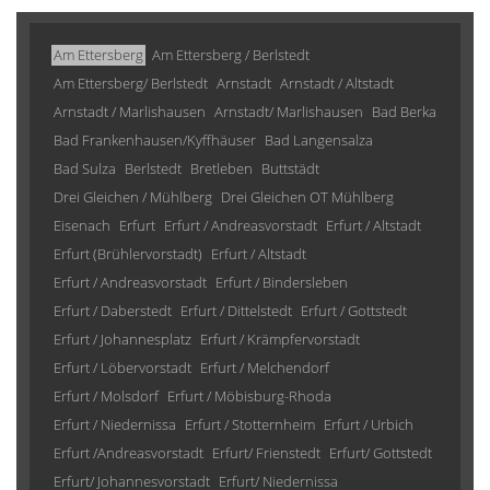
Am Ettersberg
Am Ettersberg / Berlstedt
Am Ettersberg/ Berlstedt
Arnstadt
Arnstadt / Altstadt
Arnstadt / Marlishausen
Arnstadt/ Marlishausen
Bad Berka
Bad Frankenhausen/Kyffhäuser
Bad Langensalza
Bad Sulza
Berlstedt
Bretleben
Buttstädt
Drei Gleichen / Mühlberg
Drei Gleichen OT Mühlberg
Eisenach
Erfurt
Erfurt / Andreasvorstadt
Erfurt / Altstadt
Erfurt (Brühlervorstadt)
Erfurt / Altstadt
Erfurt / Andreasvorstadt
Erfurt / Bindersleben
Erfurt / Daberstedt
Erfurt / Dittelstedt
Erfurt / Gottstedt
Erfurt / Johannesplatz
Erfurt / Krämpfervorstadt
Erfurt / Löbervorstadt
Erfurt / Melchendorf
Erfurt / Molsdorf
Erfurt / Möbisburg-Rhoda
Erfurt / Niedernissa
Erfurt / Stotternheim
Erfurt / Urbich
Erfurt /Andreasvorstadt
Erfurt/ Frienstedt
Erfurt/ Gottstedt
Erfurt/ Johannesvorstadt
Erfurt/ Niedernissa