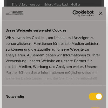
Erfurt/ Salomonsborn
Erfurt/ Vieselbach
Gotha
Grammetal
Großheringen
Gräfenhain/ Ohrdruf
Haina
Herbsleben
Ichtershausen
Kleinmölsen
Kutzleben / Lützensömmern
Nesse- Apfelstädt / Kornhochheim
Nohra
Oberhof
Diese Webseite verwendet Cookies
Ohrdruf
Riethnordhausen
Ruhla
Wir verwenden Cookies, um Inhalte und Anzeigen zu
Saalfeld/Saale / Remschütz
Steinbach-Hallenberg/ Viernau
personalisieren, Funktionen für soziale Medien anbieten
Tonna / Gräfentonna
Udestedt
zu können und die Zugriffe auf unsere Website zu
Unstrut- Hainich /Großengottern
Weimar / Legefeld
analysieren. Außerdem geben wir Informationen zu Ihrer
Verwendung unserer Website an unsere Partner für
soziale Medien, Werbung und Analysen weiter. Unsere
Immo Am Ettersberg
Haus Am Ettersberg
Häuser Am Ettersberg
Partner führen diese Informationen möglicherweise mit
kaufen Am Ettersberg
Immobilie Am Ettersberg
Immobilien Am
weiteren Daten zusammen, die Sie ihnen bereitgestellt
Ettersberg
Hauskauf Am Ettersberg
Immobilienkauf Am
haben oder die sie im Rahmen Ihrer Nutzung der Dienste
Ettersberg
Einfamilienhaus Am Ettersberg
Einfamilienhäuser Am
gesammelt haben.
Einwilligungsauswahl
Ettersberg
Notwendig