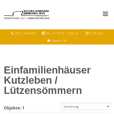
0361 / 24036202
Mo. - Fr. 09.00 - 19.00 Uhr
04.08.2026
Objekte: 184
Einfamilienhäuser
Kutzleben /
Lützensömmern
Objekte:
1