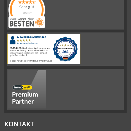
Sehr gut
08/2026
Schelkmann
Immobilien
hat
4.61
von
5
Sternen
|
110
Schelkmann
Immobilien
Bewertungen
auf
werkenntdenBESTEN.de
KONTAKT