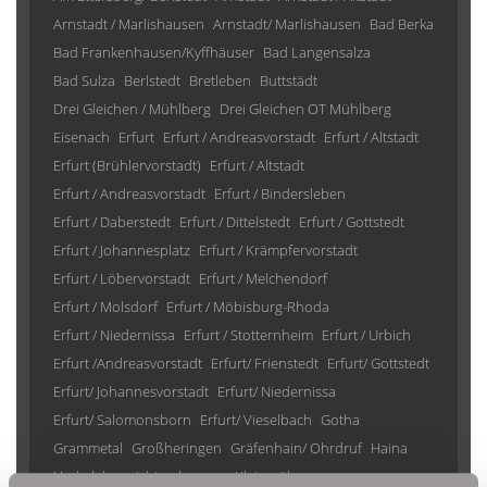
Arnstadt / Marlishausen
Arnstadt/ Marlishausen
Bad Berka
Bad Frankenhausen/Kyffhäuser
Bad Langensalza
Bad Sulza
Berlstedt
Bretleben
Buttstädt
Drei Gleichen / Mühlberg
Drei Gleichen OT Mühlberg
Eisenach
Erfurt
Erfurt / Andreasvorstadt
Erfurt / Altstadt
Erfurt (Brühlervorstadt)
Erfurt / Altstadt
Erfurt / Andreasvorstadt
Erfurt / Bindersleben
Erfurt / Daberstedt
Erfurt / Dittelstedt
Erfurt / Gottstedt
Erfurt / Johannesplatz
Erfurt / Krämpfervorstadt
Erfurt / Löbervorstadt
Erfurt / Melchendorf
Erfurt / Molsdorf
Erfurt / Möbisburg-Rhoda
Erfurt / Niedernissa
Erfurt / Stotternheim
Erfurt / Urbich
Erfurt /Andreasvorstadt
Erfurt/ Frienstedt
Erfurt/ Gottstedt
Erfurt/ Johannesvorstadt
Erfurt/ Niedernissa
Erfurt/ Salomonsborn
Erfurt/ Vieselbach
Gotha
Grammetal
Großheringen
Gräfenhain/ Ohrdruf
Haina
Herbsleben
Ichtershausen
Kleinmölsen