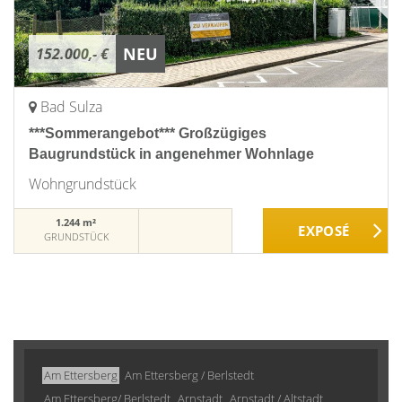
NEU
152.000,- €
Bad Sulza
***Sommerangebot*** Großzügiges
Baugrundstück in angenehmer Wohnlage
Wohngrundstück
1.244 m²
GRUNDSTÜCK
Am Ettersberg
Am Ettersberg / Berlstedt
Am Ettersberg/ Berlstedt
Arnstadt
Arnstadt / Altstadt