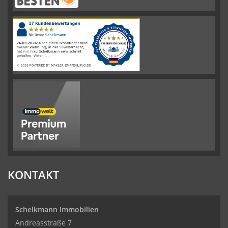
Schelkmann
Immobilien
hat
4.61
von
5
Sternen
|
110
Schelkmann
Immobilien
Bewertungen
auf
werkenntdenBESTEN.de
KONTAKT
Schelkmann Immobilien
Andreasstraße 7