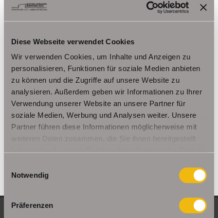
Kutzleben / Lützensömmern
Nesse- Apfelstädt / Kornhochheim
Nohra
Oberhof
Ohrdruf
Riethnordhausen
Ruhla
Diese Webseite verwendet Cookies
Saalfeld/Saale / Remschütz
Steinbach-Hallenberg/ Viernau
Wir verwenden Cookies, um Inhalte und Anzeigen zu
Tonna / Gräfentonna
Udestedt
personalisieren, Funktionen für soziale Medien anbieten
Unstrut- Hainich /Großengottern
Weimar / Legefeld
zu können und die Zugriffe auf unsere Website zu
analysieren. Außerdem geben wir Informationen zu Ihrer
Immo Am Ettersberg
Haus Am Ettersberg
Häuser Am Ettersberg
Verwendung unserer Website an unsere Partner für
kaufen Am Ettersberg
Immobilie Am Ettersberg
Immobilien Am
soziale Medien, Werbung und Analysen weiter. Unsere
Ettersberg
Hauskauf Am Ettersberg
Immobilienkauf Am
Partner führen diese Informationen möglicherweise mit
Ettersberg
Einfamilienhaus Am Ettersberg
Einfamilienhäuser Am
weiteren Daten zusammen, die Sie ihnen bereitgestellt
Ettersberg
haben oder die sie im Rahmen Ihrer Nutzung der Dienste
gesammelt haben.
Einwilligungsauswahl
Notwendig
Präferenzen
NEUE OBJEKTE