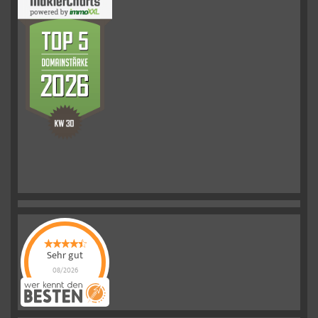
Sehr gut
08/2026
Schelkmann
Immobilien
hat
4.61
von
5
Sternen