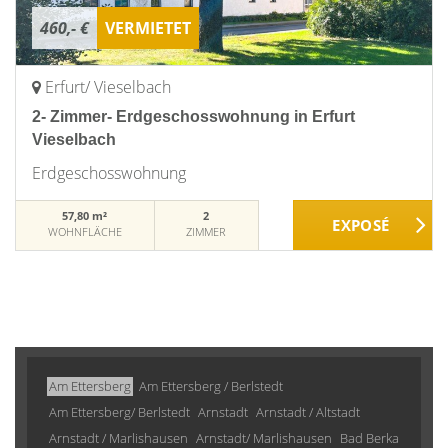
460,- €
VERMIETET
Erfurt/ Vieselbach
2- Zimmer- Erdgeschosswohnung in Erfurt
Vieselbach
Erdgeschosswohnung
57,80 m²
2
WOHNFLÄCHE
ZIMMER
Am Ettersberg
Am Ettersberg / Berlstedt
Am Ettersberg/ Berlstedt
Arnstadt
Arnstadt / Altstadt
Arnstadt / Marlishausen
Arnstadt/ Marlishausen
Bad Berka