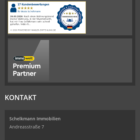
|
110
Schelkmann
Immobilien
Bewertungen
auf
werkenntdenBESTEN.de
KONTAKT
Schelkmann Immobilien
Andreasstraße 7