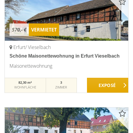
570,- €
VERMIETET
Erfurt/ Vieselbach
Schöne Maisonettewohnung in Erfurt Vieselbach
Maisonettewohnung
82,30 m²
3
WOHNFLÄCHE
ZIMMER