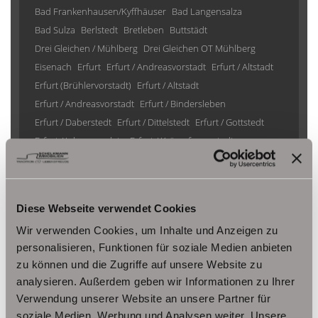
Bad Frankenhausen/Kyffhäuser
Bad Langensalza
Bad Sulza
Berlstedt
Bretleben
Buttstädt
Drei Gleichen / Mühlberg
Drei Gleichen OT Mühlberg
Eisenach
Erfurt
Erfurt / Andreasvorstadt
Erfurt / Altstadt
Erfurt (Brühlervorstadt)
Erfurt / Altstadt
Erfurt / Andreasvorstadt
Erfurt / Bindersleben
Erfurt / Daberstedt
Erfurt / Dittelstedt
Erfurt / Gottstedt
Erfurt / Johannesplatz
Erfurt / Krämpfervorstadt
Erfurt / Löbervorstadt
Erfurt / Melchendorf
Erfurt / Molsdorf
Erfurt / Möbisburg-Rhoda
Erfurt / Niedernissa
Erfurt / Stotternheim
Erfurt / Urbich
Diese Webseite verwendet Cookies
Erfurt /Andreasvorstadt
Erfurt/ Frienstedt
Erfurt/ Gottstedt
Wir verwenden Cookies, um Inhalte und Anzeigen zu
Erfurt/ Johannesvorstadt
Erfurt/ Niedernissa
personalisieren, Funktionen für soziale Medien anbieten
Erfurt/ Salomonsborn
Erfurt/ Vieselbach
Gotha
zu können und die Zugriffe auf unsere Website zu
Grammetal
Großheringen
Gräfenhain/ Ohrdruf
Haina
analysieren. Außerdem geben wir Informationen zu Ihrer
Herbsleben
Ichtershausen
Kleinmölsen
Verwendung unserer Website an unsere Partner für
Kutzleben / Lützensömmern
soziale Medien, Werbung und Analysen weiter. Unsere