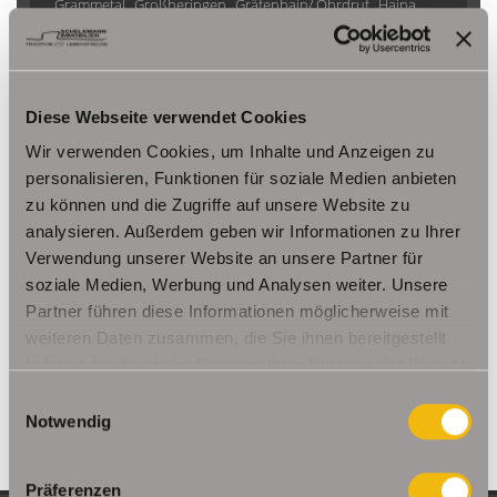
Grammetal
Großheringen
Gräfenhain/ Ohrdruf
Haina
Herbsleben
Ichtershausen
Kleinmölsen
Kutzleben / Lützensömmern
Nesse- Apfelstädt / Kornhochheim
Nohra
Oberhof
Diese Webseite verwendet Cookies
Ohrdruf
Riethnordhausen
Ruhla
Saalfeld/Saale / Remschütz
Steinbach-Hallenberg/ Viernau
Wir verwenden Cookies, um Inhalte und Anzeigen zu
Tonna / Gräfentonna
Udestedt
personalisieren, Funktionen für soziale Medien anbieten
zu können und die Zugriffe auf unsere Website zu
Unstrut- Hainich /Großengottern
Weimar / Legefeld
analysieren. Außerdem geben wir Informationen zu Ihrer
Verwendung unserer Website an unsere Partner für
Immo Am Ettersberg
Haus Am Ettersberg
Häuser Am Ettersberg
soziale Medien, Werbung und Analysen weiter. Unsere
kaufen Am Ettersberg
Immobilie Am Ettersberg
Immobilien Am
Partner führen diese Informationen möglicherweise mit
Ettersberg
Hauskauf Am Ettersberg
Immobilienkauf Am
weiteren Daten zusammen, die Sie ihnen bereitgestellt
Ettersberg
Einfamilienhaus Am Ettersberg
Einfamilienhäuser Am
haben oder die sie im Rahmen Ihrer Nutzung der Dienste
Ettersberg
gesammelt haben.
Einwilligungsauswahl
Notwendig
Präferenzen