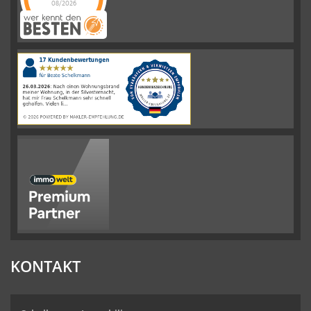
08/2026
Schelkmann
Immobilien
hat
4.61
von
5
Sternen
|
110
Schelkmann
Immobilien
Bewertungen
auf
werkenntdenBESTEN.de
KONTAKT