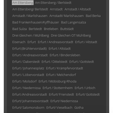
Am Ettersberg
Am Ettersberg / Berlstedt
Am Ettersberg/ Berlstedt
Arnstadt
Arnstadt / Altstadt
Arnstadt / Marlishausen
Arnstadt/ Marlishausen
Bad Berka
Bad Frankenhausen/Kyffhäuser
Bad Langensalza
Bad Sulza
Berlstedt
Bretleben
Buttstädt
Drei Gleichen / Mühlberg
Drei Gleichen OT Mühlberg
Eisenach
Erfurt
Erfurt / Andreasvorstadt
Erfurt / Altstadt
Erfurt (Brühlervorstadt)
Erfurt / Altstadt
Erfurt / Andreasvorstadt
Erfurt / Bindersleben
Erfurt / Daberstedt
Erfurt / Dittelstedt
Erfurt / Gottstedt
Erfurt / Johannesplatz
Erfurt / Krämpfervorstadt
Erfurt / Löbervorstadt
Erfurt / Melchendorf
Erfurt / Molsdorf
Erfurt / Möbisburg-Rhoda
Erfurt / Niedernissa
Erfurt / Stotternheim
Erfurt / Urbich
Erfurt /Andreasvorstadt
Erfurt/ Frienstedt
Erfurt/ Gottstedt
Erfurt/ Johannesvorstadt
Erfurt/ Niedernissa
Erfurt/ Salomonsborn
Erfurt/ Vieselbach
Gotha