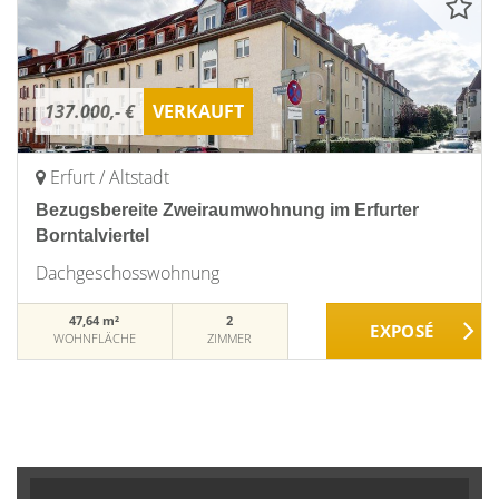
137.000,- €
VERKAUFT
Erfurt / Altstadt
Bezugsbereite Zweiraumwohnung im Erfurter
Borntalviertel
Dachgeschosswohnung
47,64 m²
2
WOHNFLÄCHE
ZIMMER