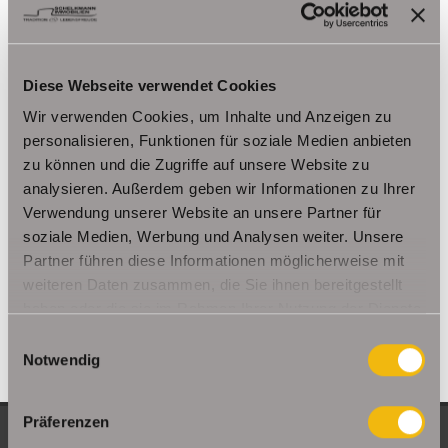
Kutzleben / Lützensömmern
Nesse- Apfelstädt / Kornhochheim
Nohra
Oberhof
Ohrdruf
Riethnordhausen
Ruhla
Diese Webseite verwendet Cookies
Saalfeld/Saale / Remschütz
Steinbach-Hallenberg/ Viernau
Wir verwenden Cookies, um Inhalte und Anzeigen zu
Tonna / Gräfentonna
Udestedt
personalisieren, Funktionen für soziale Medien anbieten
Unstrut- Hainich /Großengottern
Weimar / Legefeld
zu können und die Zugriffe auf unsere Website zu
analysieren. Außerdem geben wir Informationen zu Ihrer
Immo Am Ettersberg
Haus Am Ettersberg
Häuser Am Ettersberg
Verwendung unserer Website an unsere Partner für
kaufen Am Ettersberg
Immobilie Am Ettersberg
Immobilien Am
soziale Medien, Werbung und Analysen weiter. Unsere
Ettersberg
Hauskauf Am Ettersberg
Immobilienkauf Am
Partner führen diese Informationen möglicherweise mit
Ettersberg
Einfamilienhaus Am Ettersberg
Einfamilienhäuser Am
weiteren Daten zusammen, die Sie ihnen bereitgestellt
Ettersberg
haben oder die sie im Rahmen Ihrer Nutzung der Dienste
gesammelt haben.
Einwilligungsauswahl
Notwendig
Präferenzen
NEUE OBJEKTE