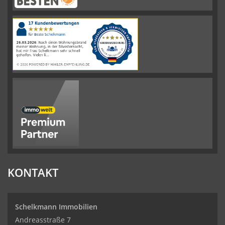
Schelkmann
Immobilien
hat
4.61
von
5
Sternen
|
110
Schelkmann
Immobilien
Bewertungen
auf
werkenntdenBESTEN.de
KONTAKT
Schelkmann Immobilien
Andreasstraße 7