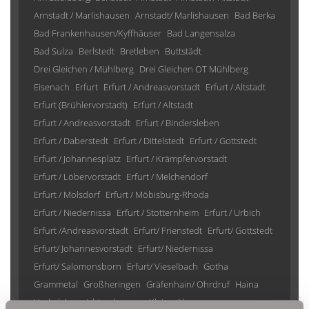
Arnstadt / Marlishausen
Arnstadt/ Marlishausen
Bad Berka
Bad Frankenhausen/Kyffhäuser
Bad Langensalza
Bad Sulza
Berlstedt
Bretleben
Buttstädt
Drei Gleichen / Mühlberg
Drei Gleichen OT Mühlberg
Eisenach
Erfurt
Erfurt / Andreasvorstadt
Erfurt / Altstadt
Erfurt (Brühlervorstadt)
Erfurt / Altstadt
Erfurt / Andreasvorstadt
Erfurt / Bindersleben
Erfurt / Daberstedt
Erfurt / Dittelstedt
Erfurt / Gottstedt
Erfurt / Johannesplatz
Erfurt / Krämpfervorstadt
Erfurt / Löbervorstadt
Erfurt / Melchendorf
Erfurt / Molsdorf
Erfurt / Möbisburg-Rhoda
Erfurt / Niedernissa
Erfurt / Stotternheim
Erfurt / Urbich
Erfurt /Andreasvorstadt
Erfurt/ Frienstedt
Erfurt/ Gottstedt
Erfurt/ Johannesvorstadt
Erfurt/ Niedernissa
Erfurt/ Salomonsborn
Erfurt/ Vieselbach
Gotha
Grammetal
Großheringen
Gräfenhain/ Ohrdruf
Haina
Herbsleben
Ichtershausen
Kleinmölsen