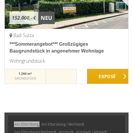
NEU
152.000,- €
Bad Sulza
***Sommerangebot*** Großzügiges
Baugrundstück in angenehmer Wohnlage
Wohngrundstück
1.244 m²
GRUNDSTÜCK
Am Ettersberg
Am Ettersberg / Berlstedt
Am Ettersberg/ Berlstedt
Arnstadt
Arnstadt / Altstadt