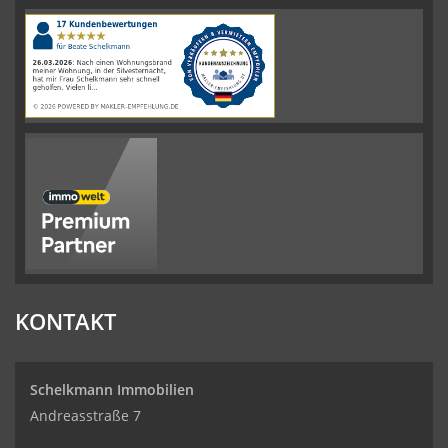
4.61
von
5
Sternen
|
110
Schelkmann
Immobilien
Bewertungen
auf
werkenntdenBESTEN.de
KONTAKT
Schelkmann Immobilien
Andreasstraße 7