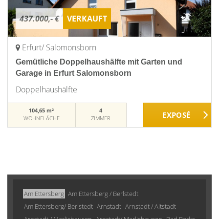
437.000,- €
VERKAUFT
Erfurt/ Salomonsborn
Gemütliche Doppelhaushälfte mit Garten und
Garage in Erfurt Salomonsborn
Doppelhaushälfte
104,65 m²
4
WOHNFLÄCHE
ZIMMER
Am Ettersberg
Am Ettersberg / Berlstedt
Am Ettersberg/ Berlstedt
Arnstadt
Arnstadt / Altstadt