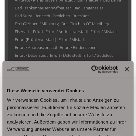
Arnstadt / Marlishausen
Arnstadt/ Marlishausen
Bad Berka
Bad Frankenhausen/Kyffhäuser
Bad Langensalza
Bad Sulza
Berlstedt
Bretleben
Buttstädt
Drei Gleichen / Mühlberg
Drei Gleichen OT Mühlberg
Eisenach
Erfurt
Erfurt / Andreasvorstadt
Erfurt / Altstadt
Erfurt (Brühlervorstadt)
Erfurt / Altstadt
Erfurt / Andreasvorstadt
Erfurt / Bindersleben
Erfurt / Daberstedt
Erfurt / Dittelstedt
Erfurt / Gottstedt
Erfurt / Johannesplatz
Erfurt / Krämpfervorstadt
Erfurt / Löbervorstadt
Erfurt / Melchendorf
Erfurt / Molsdorf
Erfurt / Möbisburg-Rhoda
Erfurt / Niedernissa
Erfurt / Stotternheim
Erfurt / Urbich
Diese Webseite verwendet Cookies
Erfurt /Andreasvorstadt
Erfurt/ Frienstedt
Erfurt/ Gottstedt
Wir verwenden Cookies, um Inhalte und Anzeigen zu
Erfurt/ Johannesvorstadt
Erfurt/ Niedernissa
personalisieren, Funktionen für soziale Medien anbieten
Erfurt/ Salomonsborn
Erfurt/ Vieselbach
Gotha
zu können und die Zugriffe auf unsere Website zu
Grammetal
Großheringen
Gräfenhain/ Ohrdruf
Haina
analysieren. Außerdem geben wir Informationen zu Ihrer
Herbsleben
Ichtershausen
Kleinmölsen
Verwendung unserer Website an unsere Partner für
Kutzleben / Lützensömmern