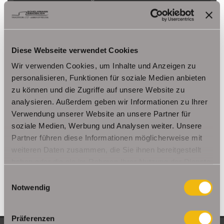
Herbsleben
Ichtershausen
Kleinmölsen
Kutzleben / Lützensömmern
Nesse- Apfelstädt / Kornhochheim
Nohra
Oberhof
Ohrdruf
Riethnordhausen
Ruhla
Diese Webseite verwendet Cookies
Saalfeld/Saale / Remschütz
Steinbach-Hallenberg/ Viernau
Wir verwenden Cookies, um Inhalte und Anzeigen zu
Tonna / Gräfentonna
Udestedt
personalisieren, Funktionen für soziale Medien anbieten
Unstrut- Hainich /Großengottern
Weimar / Legefeld
zu können und die Zugriffe auf unsere Website zu
analysieren. Außerdem geben wir Informationen zu Ihrer
Verwendung unserer Website an unsere Partner für
Immo Am Ettersberg
Haus Am Ettersberg
Häuser Am Ettersberg
soziale Medien, Werbung und Analysen weiter. Unsere
kaufen Am Ettersberg
Immobilie Am Ettersberg
Immobilien Am
Partner führen diese Informationen möglicherweise mit
Ettersberg
Hauskauf Am Ettersberg
Immobilienkauf Am
weiteren Daten zusammen, die Sie ihnen bereitgestellt
Ettersberg
Einfamilienhaus Am Ettersberg
Einfamilienhäuser Am
haben oder die sie im Rahmen Ihrer Nutzung der Dienste
Ettersberg
gesammelt haben.
Einwilligungsauswahl
Notwendig
Präferenzen