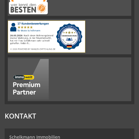
Schelkmann
Immobilien
hat
4.61
von
5
Sternen
|
110
Schelkmann
Immobilien
Bewertungen
auf
werkenntdenBESTEN.de
KONTAKT
Schelkmann Immobilien