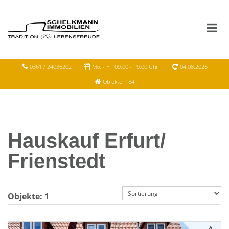
0361 / 24036202
Mo. - Fr. 09.00 - 19.00 Uhr
04.08.2026
Objekte: 184
Hauskauf Erfurt/
Frienstedt
Objekte:
1