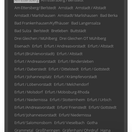
Am Ettersberg
Am Ettersberg / Berlstedt
Am Ettersberg/ Berlstedt
Arnstadt
Arnstadt / Altstadt
Arnstadt / Marlishausen
Arnstadt/ Marlishausen
Bad Berka
Bad Frankenhausen/Kyffhäuser
Bad Langensalza
Bad Sulza
Berlstedt
Bretleben
Buttstädt
Drei Gleichen / Mühlberg
Drei Gleichen OT Mühlberg
Eisenach
Erfurt
Erfurt / Andreasvorstadt
Erfurt / Altstadt
Erfurt (Brühlervorstadt)
Erfurt / Altstadt
Erfurt / Andreasvorstadt
Erfurt / Bindersleben
Erfurt / Daberstedt
Erfurt / Dittelstedt
Erfurt / Gottstedt
Erfurt / Johannesplatz
Erfurt / Krämpfervorstadt
Erfurt / Löbervorstadt
Erfurt / Melchendorf
Erfurt / Molsdorf
Erfurt / Möbisburg-Rhoda
Erfurt / Niedernissa
Erfurt / Stotternheim
Erfurt / Urbich
Erfurt /Andreasvorstadt
Erfurt/ Frienstedt
Erfurt/ Gottstedt
Erfurt/ Johannesvorstadt
Erfurt/ Niedernissa
Erfurt/ Salomonsborn
Erfurt/ Vieselbach
Gotha
Grammetal
Großheringen
Gräfenhain/ Ohrdruf
Haina