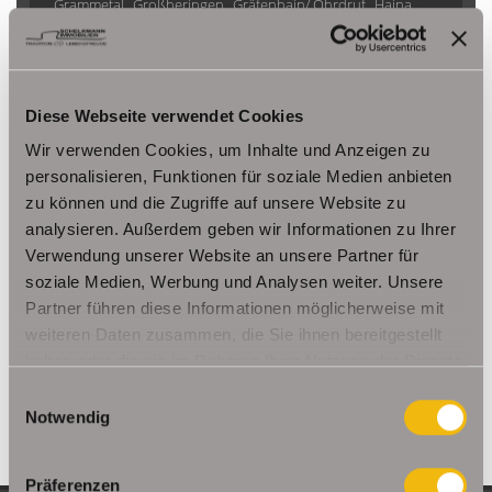
Grammetal
Großheringen
Gräfenhain/ Ohrdruf
Haina
Herbsleben
Ichtershausen
Kleinmölsen
Kutzleben / Lützensömmern
Nesse- Apfelstädt / Kornhochheim
Nohra
Oberhof
Diese Webseite verwendet Cookies
Ohrdruf
Riethnordhausen
Ruhla
Saalfeld/Saale / Remschütz
Steinbach-Hallenberg/ Viernau
Wir verwenden Cookies, um Inhalte und Anzeigen zu
Tonna / Gräfentonna
Udestedt
personalisieren, Funktionen für soziale Medien anbieten
zu können und die Zugriffe auf unsere Website zu
Unstrut- Hainich /Großengottern
Weimar / Legefeld
analysieren. Außerdem geben wir Informationen zu Ihrer
Verwendung unserer Website an unsere Partner für
Immo Am Ettersberg
Haus Am Ettersberg
Häuser Am Ettersberg
soziale Medien, Werbung und Analysen weiter. Unsere
kaufen Am Ettersberg
Immobilie Am Ettersberg
Immobilien Am
Partner führen diese Informationen möglicherweise mit
Ettersberg
Hauskauf Am Ettersberg
Immobilienkauf Am
weiteren Daten zusammen, die Sie ihnen bereitgestellt
Ettersberg
Einfamilienhaus Am Ettersberg
Einfamilienhäuser Am
haben oder die sie im Rahmen Ihrer Nutzung der Dienste
Ettersberg
gesammelt haben.
Einwilligungsauswahl
Notwendig
Präferenzen