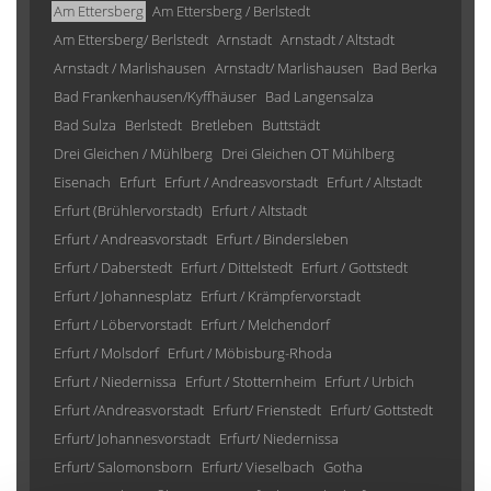
Am Ettersberg
Am Ettersberg / Berlstedt
Am Ettersberg/ Berlstedt
Arnstadt
Arnstadt / Altstadt
Arnstadt / Marlishausen
Arnstadt/ Marlishausen
Bad Berka
Bad Frankenhausen/Kyffhäuser
Bad Langensalza
Bad Sulza
Berlstedt
Bretleben
Buttstädt
Drei Gleichen / Mühlberg
Drei Gleichen OT Mühlberg
Eisenach
Erfurt
Erfurt / Andreasvorstadt
Erfurt / Altstadt
Erfurt (Brühlervorstadt)
Erfurt / Altstadt
Erfurt / Andreasvorstadt
Erfurt / Bindersleben
Erfurt / Daberstedt
Erfurt / Dittelstedt
Erfurt / Gottstedt
Erfurt / Johannesplatz
Erfurt / Krämpfervorstadt
Erfurt / Löbervorstadt
Erfurt / Melchendorf
Erfurt / Molsdorf
Erfurt / Möbisburg-Rhoda
Erfurt / Niedernissa
Erfurt / Stotternheim
Erfurt / Urbich
Erfurt /Andreasvorstadt
Erfurt/ Frienstedt
Erfurt/ Gottstedt
Erfurt/ Johannesvorstadt
Erfurt/ Niedernissa
Erfurt/ Salomonsborn
Erfurt/ Vieselbach
Gotha