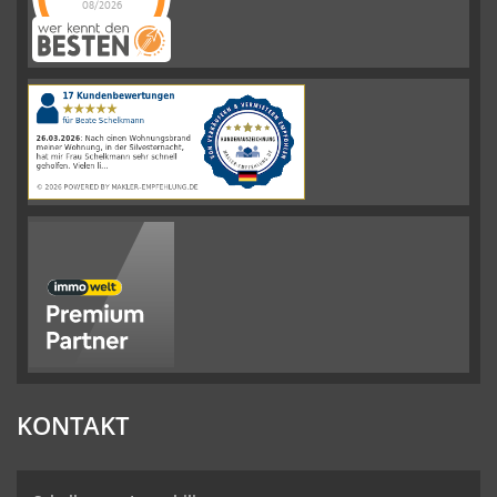
08/2026
Schelkmann
Immobilien
hat
4.61
von
5
Sternen
|
110
Schelkmann
Immobilien
Bewertungen
auf
werkenntdenBESTEN.de
KONTAKT