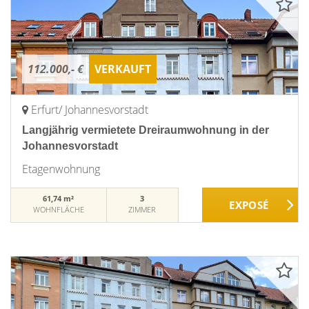
112.000,- €
VERKAUFT
Erfurt/ Johannesvorstadt
Langjährig vermietete Dreiraumwohnung in der
Johannesvorstadt
Etagenwohnung
61,74 m²
3
WOHNFLÄCHE
ZIMMER