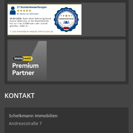
4.61
von
5
Sternen
|
110
Schelkmann
Immobilien
Bewertungen
auf
werkenntdenBESTEN.de
KONTAKT
Schelkmann Immobilien
Andreasstraße 7