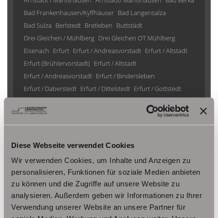
Arnstadt / Marlishausen
Arnstadt/ Marlishausen
Bad Berka
Bad Frankenhausen/Kyffhäuser
Bad Langensalza
Bad Sulza
Berlstedt
Bretleben
Buttstädt
Drei Gleichen / Mühlberg
Drei Gleichen OT Mühlberg
Eisenach
Erfurt
Erfurt / Andreasvorstadt
Erfurt / Altstadt
Erfurt (Brühlervorstadt)
Erfurt / Altstadt
Erfurt / Andreasvorstadt
Erfurt / Bindersleben
Erfurt / Daberstedt
Erfurt / Dittelstedt
Erfurt / Gottstedt
Erfurt / Johannesplatz
Erfurt / Krämpfervorstadt
Erfurt / Löbervorstadt
Erfurt / Melchendorf
Erfurt / Molsdorf
Erfurt / Möbisburg-Rhoda
Erfurt / Niedernissa
Erfurt / Stotternheim
Erfurt / Urbich
Diese Webseite verwendet Cookies
Erfurt /Andreasvorstadt
Erfurt/ Frienstedt
Erfurt/ Gottstedt
Wir verwenden Cookies, um Inhalte und Anzeigen zu
Erfurt/ Johannesvorstadt
Erfurt/ Niedernissa
personalisieren, Funktionen für soziale Medien anbieten
Erfurt/ Salomonsborn
Erfurt/ Vieselbach
Gotha
zu können und die Zugriffe auf unsere Website zu
Grammetal
Großheringen
Gräfenhain/ Ohrdruf
Haina
analysieren. Außerdem geben wir Informationen zu Ihrer
Herbsleben
Ichtershausen
Kleinmölsen
Verwendung unserer Website an unsere Partner für
Kutzleben / Lützensömmern