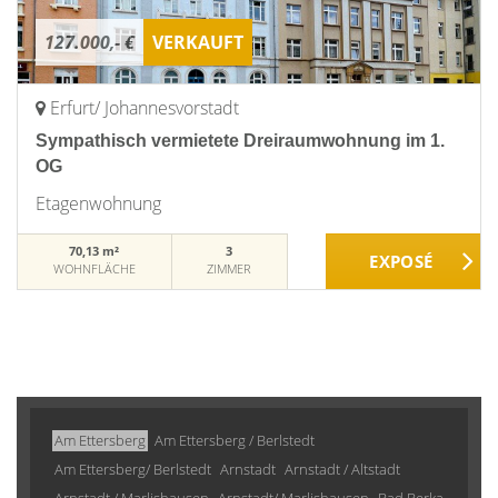
127.000,- €
VERKAUFT
Erfurt/ Johannesvorstadt
Sympathisch vermietete Dreiraumwohnung im 1.
OG
Etagenwohnung
70,13 m²
3
WOHNFLÄCHE
ZIMMER
Am Ettersberg
Am Ettersberg / Berlstedt
Am Ettersberg/ Berlstedt
Arnstadt
Arnstadt / Altstadt