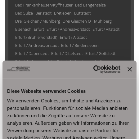
Bad Frankenhausen/Kyffhäuser
Bad Langensalza
Bad Sulza
Berlstedt
Bretleben
Buttstädt
Drei Gleichen / Mühlberg
Drei Gleichen OT Mühlberg
Eisenach
Erfurt
Erfurt / Andreasvorstadt
Erfurt / Altstadt
Erfurt (Brühlervorstadt)
Erfurt / Altstadt
Erfurt / Andreasvorstadt
Erfurt / Bindersleben
Erfurt / Daberstedt
Erfurt / Dittelstedt
Erfurt / Gottstedt
Erfurt / Johannesplatz
Erfurt / Krämpfervorstadt
Erfurt / Löbervorstadt
Erfurt / Melchendorf
Erfurt / Molsdorf
Erfurt / Möbisburg-Rhoda
Erfurt / Niedernissa
Erfurt / Stotternheim
Erfurt / Urbich
Diese Webseite verwendet Cookies
Erfurt /Andreasvorstadt
Erfurt/ Frienstedt
Erfurt/ Gottstedt
Wir verwenden Cookies, um Inhalte und Anzeigen zu
Erfurt/ Johannesvorstadt
Erfurt/ Niedernissa
personalisieren, Funktionen für soziale Medien anbieten
Erfurt/ Salomonsborn
Erfurt/ Vieselbach
Gotha
zu können und die Zugriffe auf unsere Website zu
Grammetal
Großheringen
Gräfenhain/ Ohrdruf
Haina
analysieren. Außerdem geben wir Informationen zu Ihrer
Herbsleben
Ichtershausen
Kleinmölsen
Verwendung unserer Website an unsere Partner für
Kutzleben / Lützensömmern
soziale Medien, Werbung und Analysen weiter. Unsere