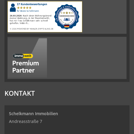
|
110
Schelkmann
Immobilien
Bewertungen
auf
werkenntdenBESTEN.de
KONTAKT
Schelkmann Immobilien
Andreasstraße 7