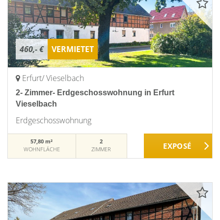
460,- €
VERMIETET
Erfurt/ Vieselbach
2- Zimmer- Erdgeschosswohnung in Erfurt
Vieselbach
Erdgeschosswohnung
57,80 m²
2
WOHNFLÄCHE
ZIMMER