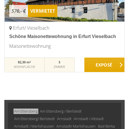
570,- €
VERMIETET
Erfurt/ Vieselbach
Schöne Maisonettewohnung in Erfurt Vieselbach
Maisonettewohnung
82,30 m²
3
WOHNFLÄCHE
ZIMMER
Am Ettersberg
Am Ettersberg / Berlstedt
Am Ettersberg/ Berlstedt
Arnstadt
Arnstadt / Altstadt
Arnstadt / Marlishausen
Arnstadt/ Marlishausen
Bad Berka