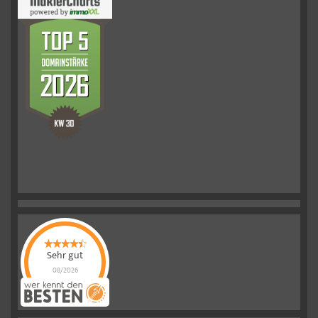
Sehr gut
08/2026
Schelkmann
Immobilien
hat
4.61
von
5
Sternen