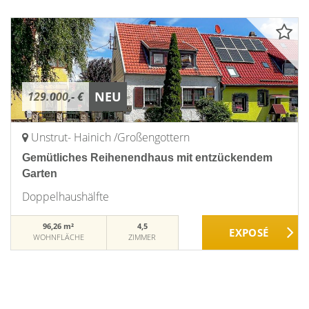
NEU
129.000,- €
Unstrut- Hainich /Großengottern
Gemütliches Reihenendhaus mit entzückendem
Garten
Doppelhaushälfte
96,26 m²
4,5
WOHNFLÄCHE
ZIMMER