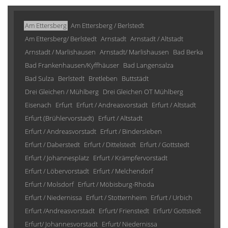
Am Ettersberg
Am Ettersberg / Berlstedt
Am Ettersberg/ Berlstedt
Arnstadt
Arnstadt / Altstadt
Arnstadt / Marlishausen
Arnstadt/ Marlishausen
Bad Berka
Bad Frankenhausen/Kyffhäuser
Bad Langensalza
Bad Sulza
Berlstedt
Bretleben
Buttstädt
Drei Gleichen / Mühlberg
Drei Gleichen OT Mühlberg
Eisenach
Erfurt
Erfurt / Andreasvorstadt
Erfurt / Altstadt
Erfurt (Brühlervorstadt)
Erfurt / Altstadt
Erfurt / Andreasvorstadt
Erfurt / Bindersleben
Erfurt / Daberstedt
Erfurt / Dittelstedt
Erfurt / Gottstedt
Erfurt / Johannesplatz
Erfurt / Krämpfervorstadt
Erfurt / Löbervorstadt
Erfurt / Melchendorf
Erfurt / Molsdorf
Erfurt / Möbisburg-Rhoda
Erfurt / Niedernissa
Erfurt / Stotternheim
Erfurt / Urbich
Erfurt /Andreasvorstadt
Erfurt/ Frienstedt
Erfurt/ Gottstedt
Erfurt/ Johannesvorstadt
Erfurt/ Niedernissa