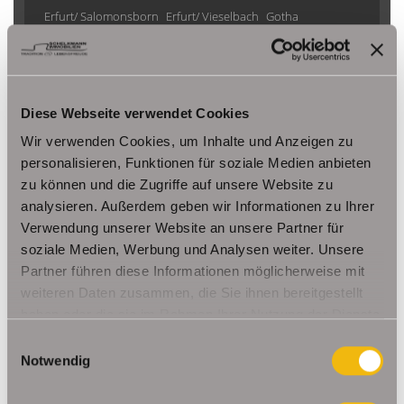
Erfurt/ Salomonsborn
Erfurt/ Vieselbach
Gotha
Grammetal
Großheringen
Gräfenhain/ Ohrdruf
Haina
Herbsleben
Ichtershausen
Kleinmölsen
Kutzleben / Lützensömmern
Nesse- Apfelstädt / Kornhochheim
Nohra
Oberhof
Diese Webseite verwendet Cookies
Ohrdruf
Riethnordhausen
Ruhla
Wir verwenden Cookies, um Inhalte und Anzeigen zu
Saalfeld/Saale / Remschütz
Steinbach-Hallenberg/ Viernau
personalisieren, Funktionen für soziale Medien anbieten
Tonna / Gräfentonna
Udestedt
zu können und die Zugriffe auf unsere Website zu
Unstrut- Hainich /Großengottern
Weimar / Legefeld
analysieren. Außerdem geben wir Informationen zu Ihrer
Verwendung unserer Website an unsere Partner für
soziale Medien, Werbung und Analysen weiter. Unsere
Immo Am Ettersberg
Haus Am Ettersberg
Häuser Am Ettersberg
Partner führen diese Informationen möglicherweise mit
kaufen Am Ettersberg
Immobilie Am Ettersberg
Immobilien Am
weiteren Daten zusammen, die Sie ihnen bereitgestellt
Ettersberg
Hauskauf Am Ettersberg
Immobilienkauf Am
haben oder die sie im Rahmen Ihrer Nutzung der Dienste
Ettersberg
Einfamilienhaus Am Ettersberg
Einfamilienhäuser Am
gesammelt haben.
Einwilligungsauswahl
Ettersberg
Notwendig