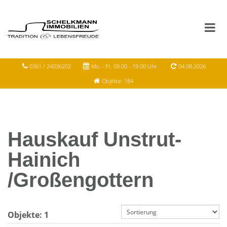
0361 / 24036202
Mo. - Fr. 09.00 - 19.00 Uhr
04.08.2026
Objekte: 184
Hauskauf Unstrut-
Hainich
/Großengottern
Objekte:
1