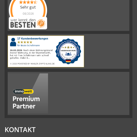
Sehr gut
08/2026
Schelkmann
Immobilien
hat
4.61
von
5
Sternen
|
110
Schelkmann
Immobilien
Bewertungen
auf
werkenntdenBESTEN.de
KONTAKT