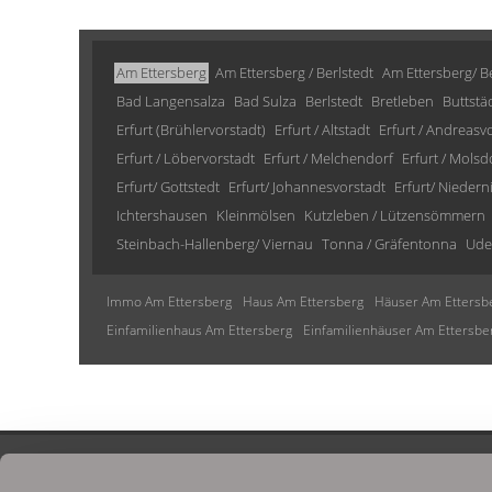
Am Ettersberg
Am Ettersberg / Berlstedt
Am Ettersberg/ Be
Bad Langensalza
Bad Sulza
Berlstedt
Bretleben
Buttstä
Erfurt (Brühlervorstadt)
Erfurt / Altstadt
Erfurt / Andreasv
Erfurt / Löbervorstadt
Erfurt / Melchendorf
Erfurt / Molsd
Erfurt/ Gottstedt
Erfurt/ Johannesvorstadt
Erfurt/ Niedern
Ichtershausen
Kleinmölsen
Kutzleben / Lützensömmern
Steinbach-Hallenberg/ Viernau
Tonna / Gräfentonna
Ude
Immo Am Ettersberg
Haus Am Ettersberg
Häuser Am Ettersb
Einfamilienhaus Am Ettersberg
Einfamilienhäuser Am Ettersbe