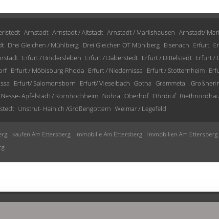
rlstedt
Arnstadt
Arnstadt / Altstadt
Arnstadt / Marlishausen
Arnstadt/ Mar
dt
Drei Gleichen / Mühlberg
Drei Gleichen OT Mühlberg
Eisenach
Erfurt
Er
orstadt
Erfurt / Bindersleben
Erfurt / Daberstedt
Erfurt / Dittelstedt
Erfurt /
orf
Erfurt / Möbisburg-Rhoda
Erfurt / Niedernissa
Erfurt / Stotternheim
Erf
issa
Erfurt/ Salomonsborn
Erfurt/ Vieselbach
Gotha
Grammetal
Großheri
Nesse- Apfelstädt / Kornhochheim
Nohra
Oberhof
Ohrdruf
Riethnordha
stedt
Unstrut- Hainich /Großengottern
Weimar / Legefeld
erg
kaufen Am Ettersberg
Immobilie Am Ettersberg
Immobilien Am Ettersberg
rg