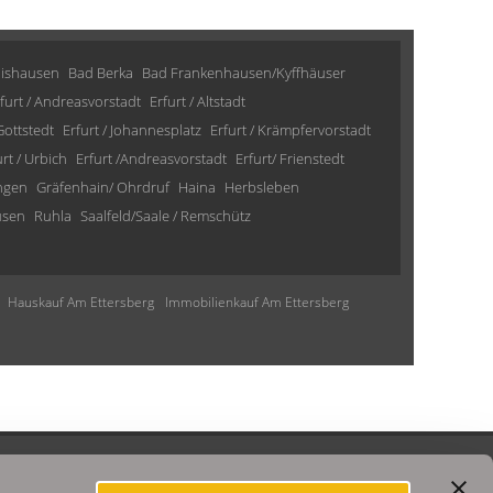
lishausen
Bad Berka
Bad Frankenhausen/Kyffhäuser
furt / Andreasvorstadt
Erfurt / Altstadt
 Gottstedt
Erfurt / Johannesplatz
Erfurt / Krämpfervorstadt
urt / Urbich
Erfurt /Andreasvorstadt
Erfurt/ Frienstedt
ngen
Gräfenhain/ Ohrdruf
Haina
Herbsleben
usen
Ruhla
Saalfeld/Saale / Remschütz
Hauskauf Am Ettersberg
Immobilienkauf Am Ettersberg