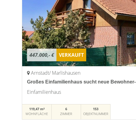
447.000,- €
VERKAUFT
Arnstadt/ Marlishausen
Großes Einfamilienhaus sucht neue Bewohner-
Einfamilienhaus
119,47 m²
6
153
WOHNFLÄCHE
ZIMMER
OBJEKTNUMMER