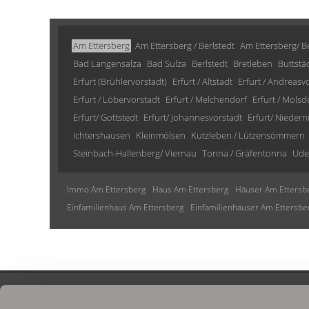
Am Ettersberg
Am Ettersberg / Berlstedt
Am Ettersberg/ Be
Bad Langensalza
Bad Sulza
Berlstedt
Bretleben
Buttstä
Erfurt (Brühlervorstadt)
Erfurt / Altstadt
Erfurt / Andreasv
Erfurt / Löbervorstadt
Erfurt / Melchendorf
Erfurt / Molsd
Erfurt/ Gottstedt
Erfurt/ Johannesvorstadt
Erfurt/ Niedern
Ichtershausen
Kleinmölsen
Kutzleben / Lützensömmern
Steinbach-Hallenberg/ Viernau
Tonna / Gräfentonna
Ude
Immo Am Ettersberg
Haus Am Ettersberg
Häuser Am Ettersb
Einfamilienhaus Am Ettersberg
Einfamilienhäuser Am Ettersbe