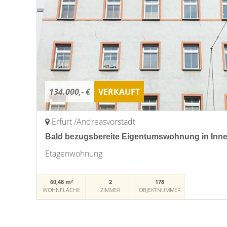
134.000,- €
VERKAUFT
Erfurt /Andreasvorstadt
Bald bezugsbereite Eigentumswohnung in Inne
Etagenwohnung
60,48 m²
2
178
WOHNFLÄCHE
ZIMMER
OBJEKTNUMMER