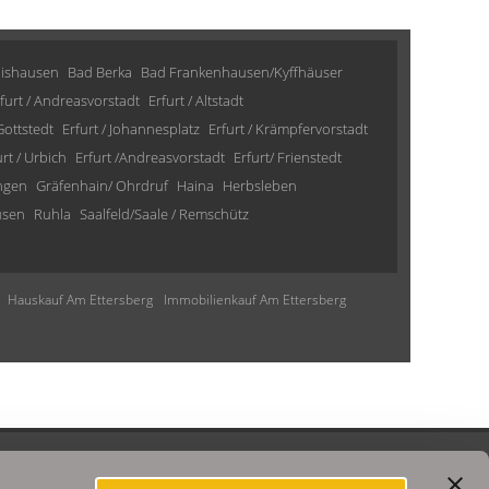
lishausen
Bad Berka
Bad Frankenhausen/Kyffhäuser
furt / Andreasvorstadt
Erfurt / Altstadt
 Gottstedt
Erfurt / Johannesplatz
Erfurt / Krämpfervorstadt
urt / Urbich
Erfurt /Andreasvorstadt
Erfurt/ Frienstedt
ngen
Gräfenhain/ Ohrdruf
Haina
Herbsleben
usen
Ruhla
Saalfeld/Saale / Remschütz
Hauskauf Am Ettersberg
Immobilienkauf Am Ettersberg