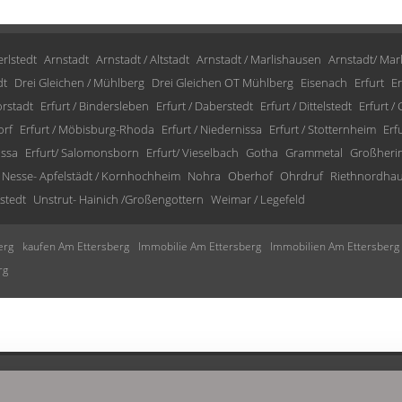
rlstedt
Arnstadt
Arnstadt / Altstadt
Arnstadt / Marlishausen
Arnstadt/ Mar
dt
Drei Gleichen / Mühlberg
Drei Gleichen OT Mühlberg
Eisenach
Erfurt
Er
orstadt
Erfurt / Bindersleben
Erfurt / Daberstedt
Erfurt / Dittelstedt
Erfurt /
orf
Erfurt / Möbisburg-Rhoda
Erfurt / Niedernissa
Erfurt / Stotternheim
Erf
issa
Erfurt/ Salomonsborn
Erfurt/ Vieselbach
Gotha
Grammetal
Großheri
Nesse- Apfelstädt / Kornhochheim
Nohra
Oberhof
Ohrdruf
Riethnordha
stedt
Unstrut- Hainich /Großengottern
Weimar / Legefeld
erg
kaufen Am Ettersberg
Immobilie Am Ettersberg
Immobilien Am Ettersberg
rg