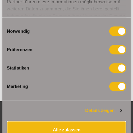
Ohrdruf
Riethnordhausen
Ruhla
Partner führen diese Informationen möglicherweise mit
weiteren Daten zusammen, die Sie ihnen bereitgestellt
Saalfeld/Saale / Remschütz
Steinbach-Hallenberg/ Viernau
haben oder die sie im Rahmen Ihrer Nutzung der Dienste
Tonna / Gräfentonna
Udestedt
gesammelt haben.
Unstrut- Hainich /Großengottern
Weimar / Legefeld
Einwilligungsauswahl
Notwendig
Immo Am Ettersberg
Haus Am Ettersberg
Häuser Am Ettersberg
kaufen Am Ettersberg
Immobilie Am Ettersberg
Immobilien Am
Präferenzen
Ettersberg
Hauskauf Am Ettersberg
Immobilienkauf Am
Ettersberg
Einfamilienhaus Am Ettersberg
Einfamilienhäuser Am
Statistiken
Ettersberg
Marketing
Details zeigen
NEUE OBJEKTE
Große Etagenwohnung mit 2 Balkonen in Erfurt
Alle zulassen