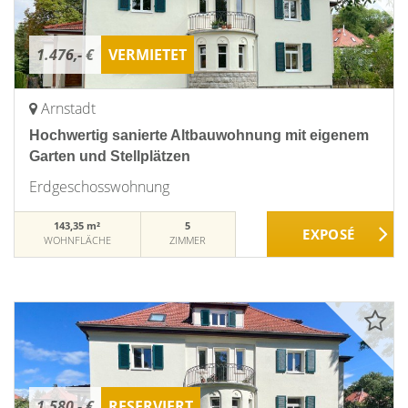
1.476,- €
VERMIETET
Arnstadt
Hochwertig sanierte Altbauwohnung mit eigenem
Garten und Stellplätzen
Erdgeschosswohnung
143,35 m²
5
WOHNFLÄCHE
ZIMMER
1.580,- €
RESERVIERT