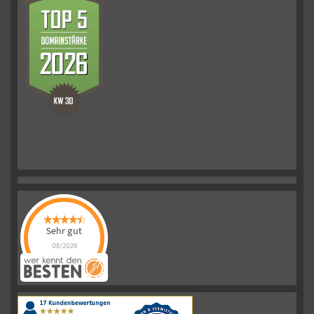
Sehr gut
08/2026
Schelkmann
Immobilien
hat
4.61
von
5
Sternen
|
110
Schelkmann
Immobilien
Bewertungen