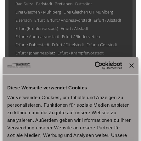
Bad Sulza
Berlstedt
Bretleben
Buttstädt
Drei Gleichen / Mühlberg
Drei Gleichen OT Mühlberg
Eisenach
Erfurt
Erfurt / Andreasvorstadt
Erfurt / Altstadt
Erfurt (Brühlervorstadt)
Erfurt / Altstadt
Erfurt / Andreasvorstadt
Erfurt / Bindersleben
Erfurt / Daberstedt
Erfurt / Dittelstedt
Erfurt / Gottstedt
Erfurt / Johannesplatz
Erfurt / Krämpfervorstadt
Erfurt / Löbervorstadt
Erfurt / Melchendorf
Erfurt / Molsdorf
Erfurt / Möbisburg-Rhoda
Erfurt / Niedernissa
Erfurt / Stotternheim
Erfurt / Urbich
Erfurt /Andreasvorstadt
Erfurt/ Frienstedt
Erfurt/ Gottstedt
Diese Webseite verwendet Cookies
Erfurt/ Johannesvorstadt
Erfurt/ Niedernissa
Wir verwenden Cookies, um Inhalte und Anzeigen zu
Erfurt/ Salomonsborn
Erfurt/ Vieselbach
Gotha
personalisieren, Funktionen für soziale Medien anbieten
Grammetal
Großheringen
Gräfenhain/ Ohrdruf
Haina
zu können und die Zugriffe auf unsere Website zu
Herbsleben
Ichtershausen
Kleinmölsen
analysieren. Außerdem geben wir Informationen zu Ihrer
Kutzleben / Lützensömmern
Verwendung unserer Website an unsere Partner für
Nesse- Apfelstädt / Kornhochheim
Nohra
Oberhof
soziale Medien, Werbung und Analysen weiter. Unsere