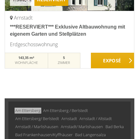
Arnstadt
***RESERVIERT*** Exklusive Altbauwohnung mit
eigenem Garten und Stellplätzen
Erdgeschosswohnung
143,35 m²
5
WOHNFLÄCHE
ZIMMER
Am Ettersberg
Am Ettersberg / Berlstedt
Am Ettersberg/ Berlstedt
Arnstadt
Arnstadt / Altstadt
Arnstadt / Marlishausen
Arnstadt/ Marlishausen
Bad Berka
Bad Frankenhausen/Kyffhäuser
Bad Langensalza