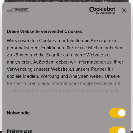
Grammetal
Großheringen
Gräfenhain/ Ohrdruf
Haina
Herbsleben
Ichtershausen
Kleinmölsen
Kutzleben / Lützensömmern
Nesse- Apfelstädt / Kornhochheim
Nohra
Oberhof
Diese Webseite verwendet Cookies
Ohrdruf
Riethnordhausen
Ruhla
Saalfeld/Saale / Remschütz
Steinbach-Hallenberg/ Viernau
Wir verwenden Cookies, um Inhalte und Anzeigen zu
Tonna / Gräfentonna
Udestedt
personalisieren, Funktionen für soziale Medien anbieten
zu können und die Zugriffe auf unsere Website zu
Unstrut- Hainich /Großengottern
Weimar / Legefeld
analysieren. Außerdem geben wir Informationen zu Ihrer
Verwendung unserer Website an unsere Partner für
Immo Am Ettersberg
Haus Am Ettersberg
Häuser Am Ettersberg
soziale Medien, Werbung und Analysen weiter. Unsere
kaufen Am Ettersberg
Immobilie Am Ettersberg
Immobilien Am
Partner führen diese Informationen möglicherweise mit
Ettersberg
Hauskauf Am Ettersberg
Immobilienkauf Am
weiteren Daten zusammen, die Sie ihnen bereitgestellt
Ettersberg
Einfamilienhaus Am Ettersberg
Einfamilienhäuser Am
haben oder die sie im Rahmen Ihrer Nutzung der Dienste
Ettersberg
gesammelt haben.
Einwilligungsauswahl
Notwendig
Präferenzen