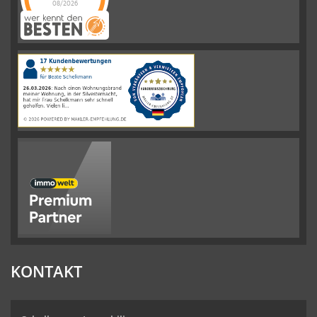
08/2026
Schelkmann
Immobilien
hat
4.61
von
5
Sternen
|
110
Schelkmann
Immobilien
Bewertungen
auf
werkenntdenBESTEN.de
KONTAKT