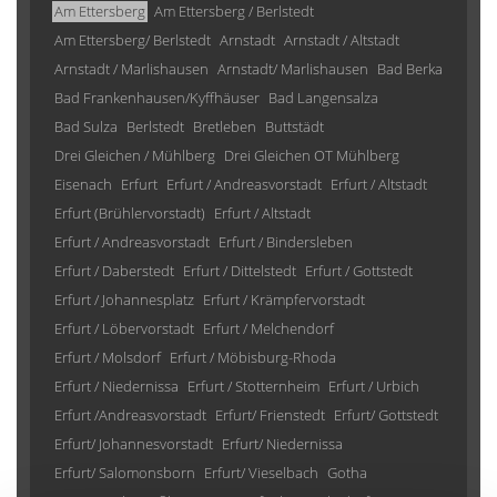
Am Ettersberg
Am Ettersberg / Berlstedt
Am Ettersberg/ Berlstedt
Arnstadt
Arnstadt / Altstadt
Arnstadt / Marlishausen
Arnstadt/ Marlishausen
Bad Berka
Bad Frankenhausen/Kyffhäuser
Bad Langensalza
Bad Sulza
Berlstedt
Bretleben
Buttstädt
Drei Gleichen / Mühlberg
Drei Gleichen OT Mühlberg
Eisenach
Erfurt
Erfurt / Andreasvorstadt
Erfurt / Altstadt
Erfurt (Brühlervorstadt)
Erfurt / Altstadt
Erfurt / Andreasvorstadt
Erfurt / Bindersleben
Erfurt / Daberstedt
Erfurt / Dittelstedt
Erfurt / Gottstedt
Erfurt / Johannesplatz
Erfurt / Krämpfervorstadt
Erfurt / Löbervorstadt
Erfurt / Melchendorf
Erfurt / Molsdorf
Erfurt / Möbisburg-Rhoda
Erfurt / Niedernissa
Erfurt / Stotternheim
Erfurt / Urbich
Erfurt /Andreasvorstadt
Erfurt/ Frienstedt
Erfurt/ Gottstedt
Erfurt/ Johannesvorstadt
Erfurt/ Niedernissa
Erfurt/ Salomonsborn
Erfurt/ Vieselbach
Gotha