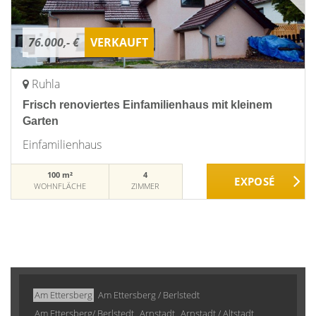
76.000,- €
VERKAUFT
Ruhla
Frisch renoviertes Einfamilienhaus mit kleinem
Garten
Einfamilienhaus
100 m²
4
WOHNFLÄCHE
ZIMMER
Am Ettersberg
Am Ettersberg / Berlstedt
Am Ettersberg/ Berlstedt
Arnstadt
Arnstadt / Altstadt