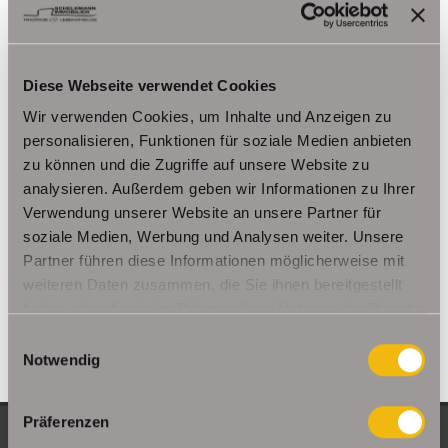
Kutzleben / Lützensömmern
Nesse- Apfelstädt / Kornhochheim
Nohra
Oberhof
Ohrdruf
Riethnordhausen
Ruhla
Diese Webseite verwendet Cookies
Saalfeld/Saale / Remschütz
Steinbach-Hallenberg/ Viernau
Wir verwenden Cookies, um Inhalte und Anzeigen zu
Tonna / Gräfentonna
Udestedt
personalisieren, Funktionen für soziale Medien anbieten
Unstrut- Hainich /Großengottern
Weimar / Legefeld
zu können und die Zugriffe auf unsere Website zu
analysieren. Außerdem geben wir Informationen zu Ihrer
Immo Am Ettersberg
Haus Am Ettersberg
Häuser Am Ettersberg
Verwendung unserer Website an unsere Partner für
kaufen Am Ettersberg
Immobilie Am Ettersberg
Immobilien Am
soziale Medien, Werbung und Analysen weiter. Unsere
Ettersberg
Hauskauf Am Ettersberg
Immobilienkauf Am
Partner führen diese Informationen möglicherweise mit
Ettersberg
Einfamilienhaus Am Ettersberg
Einfamilienhäuser Am
weiteren Daten zusammen, die Sie ihnen bereitgestellt
Ettersberg
haben oder die sie im Rahmen Ihrer Nutzung der Dienste
gesammelt haben.
Einwilligungsauswahl
Notwendig
Präferenzen
NEUE OBJEKTE