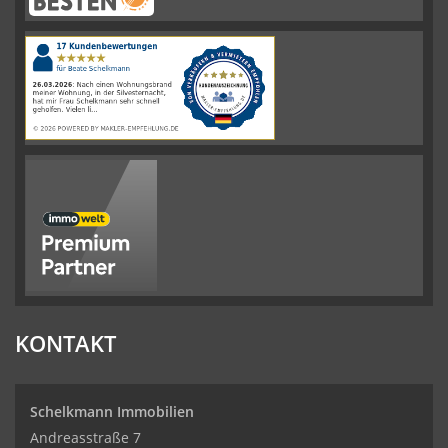
Schelkmann
Immobilien
hat
4.61
von
5
Sternen
|
110
Schelkmann
Immobilien
Bewertungen
auf
werkenntdenBESTEN.de
KONTAKT
Schelkmann Immobilien
Andreasstraße 7