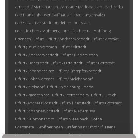
Arnstadt / Marlishausen
Arnstadt/ Marlishausen
Bad Berka
Bad Frankenhausen/Kyffhäuser
Bad Langensalza
Bad Sulza
Berlstedt
Bretleben
Buttstädt
Drei Gleichen / Mühlberg
Drei Gleichen OT Mühlberg
Eisenach
Erfurt
Erfurt / Andreasvorstadt
Erfurt / Altstadt
Erfurt (Brühlervorstadt)
Erfurt / Altstadt
Erfurt / Andreasvorstadt
Erfurt / Bindersleben
Erfurt / Daberstedt
Erfurt / Dittelstedt
Erfurt / Gottstedt
Erfurt / Johannesplatz
Erfurt / Krämpfervorstadt
Erfurt / Löbervorstadt
Erfurt / Melchendorf
Erfurt / Molsdorf
Erfurt / Möbisburg-Rhoda
Erfurt / Niedernissa
Erfurt / Stotternheim
Erfurt / Urbich
Erfurt /Andreasvorstadt
Erfurt/ Frienstedt
Erfurt/ Gottstedt
Erfurt/ Johannesvorstadt
Erfurt/ Niedernissa
Erfurt/ Salomonsborn
Erfurt/ Vieselbach
Gotha
Grammetal
Großheringen
Gräfenhain/ Ohrdruf
Haina
Herbsleben
Ichtershausen
Kleinmölsen