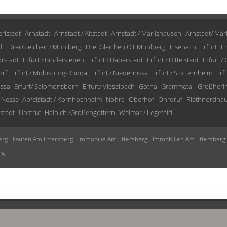
rlstedt
Arnstadt
Arnstadt / Altstadt
Arnstadt / Marlishausen
Arnstadt/ Mar
dt
Drei Gleichen / Mühlberg
Drei Gleichen OT Mühlberg
Eisenach
Erfurt
Er
orstadt
Erfurt / Bindersleben
Erfurt / Daberstedt
Erfurt / Dittelstedt
Erfurt /
orf
Erfurt / Möbisburg-Rhoda
Erfurt / Niedernissa
Erfurt / Stotternheim
Erf
issa
Erfurt/ Salomonsborn
Erfurt/ Vieselbach
Gotha
Grammetal
Großheri
Nesse- Apfelstädt / Kornhochheim
Nohra
Oberhof
Ohrdruf
Riethnordha
stedt
Unstrut- Hainich /Großengottern
Weimar / Legefeld
erg
kaufen Am Ettersberg
Immobilie Am Ettersberg
Immobilien Am Ettersberg
rg