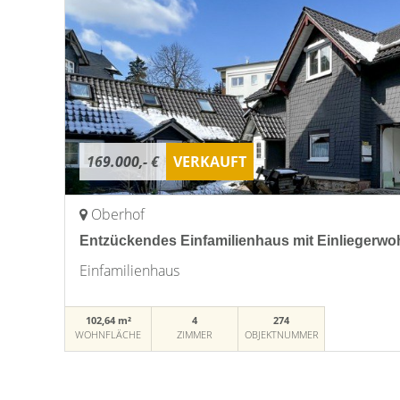
169.000,- €
VERKAUFT
Oberhof
Entzückendes Einfamilienhaus mit Einliegerwo
Einfamilienhaus
102,64 m²
4
274
WOHNFLÄCHE
ZIMMER
OBJEKTNUMMER