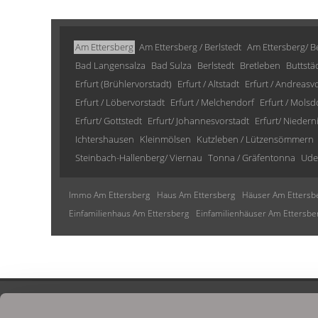
Am Ettersberg
Am Ettersberg / Berlstedt
Am Ettersberg/ Be
Bad Langensalza
Bad Sulza
Berlstedt
Bretleben
Buttstä
Erfurt (Brühlervorstadt)
Erfurt / Altstadt
Erfurt / Andreasv
Erfurt / Löbervorstadt
Erfurt / Melchendorf
Erfurt / Molsd
Erfurt/ Gottstedt
Erfurt/ Johannesvorstadt
Erfurt/ Niedern
Ichtershausen
Kleinmölsen
Kutzleben / Lützensömmern
Steinbach-Hallenberg/ Viernau
Tonna / Gräfentonna
Ude
Immo Am Ettersberg
Haus Am Ettersberg
Häuser Am Ettersb
Einfamilienhaus Am Ettersberg
Einfamilienhäuser Am Ettersbe