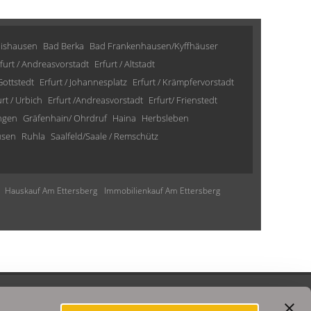
lishausen
Bad Berka
Bad Frankenhausen/Kyffhäuser
furt / Andreasvorstadt
Erfurt / Altstadt
 Gottstedt
Erfurt / Johannesplatz
Erfurt / Krämpfervorstadt
urt / Urbich
Erfurt /Andreasvorstadt
Erfurt/ Frienstedt
ngen
Gräfenhain/ Ohrdruf
Haina
Herbsleben
usen
Ruhla
Saalfeld/Saale / Remschütz
Hauskauf Am Ettersberg
Immobilienkauf Am Ettersberg