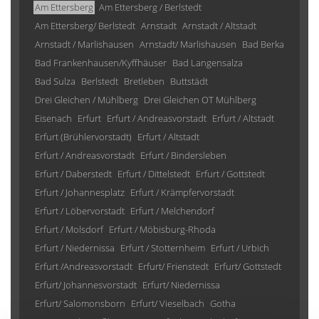
Am Ettersberg
Am Ettersberg / Berlstedt
Am Ettersberg/ Berlstedt
Arnstadt
Arnstadt / Altstadt
Arnstadt / Marlishausen
Arnstadt/ Marlishausen
Bad Berka
Bad Frankenhausen/Kyffhäuser
Bad Langensalza
Bad Sulza
Berlstedt
Bretleben
Buttstädt
Drei Gleichen / Mühlberg
Drei Gleichen OT Mühlberg
Eisenach
Erfurt
Erfurt / Andreasvorstadt
Erfurt / Altstadt
Erfurt (Brühlervorstadt)
Erfurt / Altstadt
Erfurt / Andreasvorstadt
Erfurt / Bindersleben
Erfurt / Daberstedt
Erfurt / Dittelstedt
Erfurt / Gottstedt
Erfurt / Johannesplatz
Erfurt / Krämpfervorstadt
Erfurt / Löbervorstadt
Erfurt / Melchendorf
Erfurt / Molsdorf
Erfurt / Möbisburg-Rhoda
Erfurt / Niedernissa
Erfurt / Stotternheim
Erfurt / Urbich
Erfurt /Andreasvorstadt
Erfurt/ Frienstedt
Erfurt/ Gottstedt
Erfurt/ Johannesvorstadt
Erfurt/ Niedernissa
Erfurt/ Salomonsborn
Erfurt/ Vieselbach
Gotha