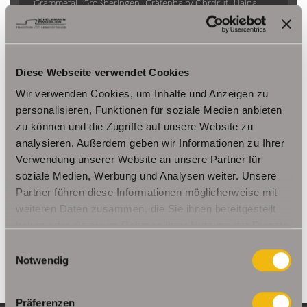
Grammetal
Großheringen
Gräfenhain/ Ohrdruf
Haina
Herbsleben
Ichtershausen
Kleinmölsen
Kutzleben / Lützensömmern
Nesse- Apfelstädt / Kornhochheim
Nohra
Oberhof
Diese Webseite verwendet Cookies
Ohrdruf
Riethnordhausen
Ruhla
Saalfeld/Saale / Remschütz
Steinbach-Hallenberg/ Viernau
Wir verwenden Cookies, um Inhalte und Anzeigen zu
Tonna / Gräfentonna
Udestedt
personalisieren, Funktionen für soziale Medien anbieten
zu können und die Zugriffe auf unsere Website zu
Unstrut- Hainich /Großengottern
Weimar / Legefeld
analysieren. Außerdem geben wir Informationen zu Ihrer
Verwendung unserer Website an unsere Partner für
Immo Am Ettersberg
Haus Am Ettersberg
Häuser Am Ettersberg
soziale Medien, Werbung und Analysen weiter. Unsere
kaufen Am Ettersberg
Immobilie Am Ettersberg
Immobilien Am
Partner führen diese Informationen möglicherweise mit
Ettersberg
Hauskauf Am Ettersberg
Immobilienkauf Am
weiteren Daten zusammen, die Sie ihnen bereitgestellt
Ettersberg
Einfamilienhaus Am Ettersberg
Einfamilienhäuser Am
haben oder die sie im Rahmen Ihrer Nutzung der Dienste
Ettersberg
gesammelt haben.
Einwilligungsauswahl
Notwendig
Präferenzen