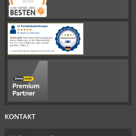
08/2026
Schelkmann
Immobilien
hat
4.61
von
5
Sternen
|
110
Schelkmann
Immobilien
Bewertungen
auf
werkenntdenBESTEN.de
KONTAKT