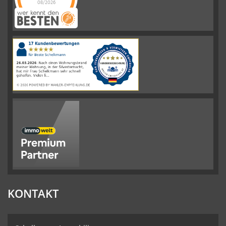
08/2026
Schelkmann
Immobilien
hat
4.61
von
5
Sternen
|
110
Schelkmann
Immobilien
Bewertungen
auf
werkenntdenBESTEN.de
KONTAKT