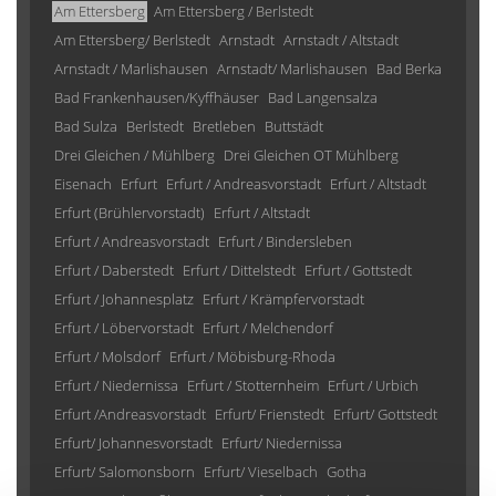
Am Ettersberg
Am Ettersberg / Berlstedt
Am Ettersberg/ Berlstedt
Arnstadt
Arnstadt / Altstadt
Arnstadt / Marlishausen
Arnstadt/ Marlishausen
Bad Berka
Bad Frankenhausen/Kyffhäuser
Bad Langensalza
Bad Sulza
Berlstedt
Bretleben
Buttstädt
Drei Gleichen / Mühlberg
Drei Gleichen OT Mühlberg
Eisenach
Erfurt
Erfurt / Andreasvorstadt
Erfurt / Altstadt
Erfurt (Brühlervorstadt)
Erfurt / Altstadt
Erfurt / Andreasvorstadt
Erfurt / Bindersleben
Erfurt / Daberstedt
Erfurt / Dittelstedt
Erfurt / Gottstedt
Erfurt / Johannesplatz
Erfurt / Krämpfervorstadt
Erfurt / Löbervorstadt
Erfurt / Melchendorf
Erfurt / Molsdorf
Erfurt / Möbisburg-Rhoda
Erfurt / Niedernissa
Erfurt / Stotternheim
Erfurt / Urbich
Erfurt /Andreasvorstadt
Erfurt/ Frienstedt
Erfurt/ Gottstedt
Erfurt/ Johannesvorstadt
Erfurt/ Niedernissa
Erfurt/ Salomonsborn
Erfurt/ Vieselbach
Gotha