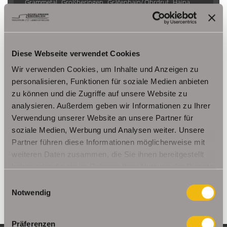
Grammetal
Großheringen
Gräfenhain/ Ohrdruf
Haina
Herbsleben
Ichtershausen
Kleinmölsen
Kutzleben / Lützensömmern
Nesse- Apfelstädt / Kornhochheim
Nohra
Oberhof
Diese Webseite verwendet Cookies
Ohrdruf
Riethnordhausen
Ruhla
Saalfeld/Saale / Remschütz
Steinbach-Hallenberg/ Viernau
Wir verwenden Cookies, um Inhalte und Anzeigen zu
Tonna / Gräfentonna
Udestedt
personalisieren, Funktionen für soziale Medien anbieten
zu können und die Zugriffe auf unsere Website zu
Unstrut- Hainich /Großengottern
Weimar / Legefeld
analysieren. Außerdem geben wir Informationen zu Ihrer
Verwendung unserer Website an unsere Partner für
Immo Am Ettersberg
Haus Am Ettersberg
Häuser Am Ettersberg
soziale Medien, Werbung und Analysen weiter. Unsere
kaufen Am Ettersberg
Immobilie Am Ettersberg
Immobilien Am
Partner führen diese Informationen möglicherweise mit
Ettersberg
Hauskauf Am Ettersberg
Immobilienkauf Am
weiteren Daten zusammen, die Sie ihnen bereitgestellt
Ettersberg
Einfamilienhaus Am Ettersberg
Einfamilienhäuser Am
haben oder die sie im Rahmen Ihrer Nutzung der Dienste
Ettersberg
gesammelt haben.
Einwilligungsauswahl
Notwendig
Präferenzen