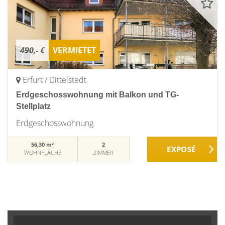
490,- €
VERMIETET
Erfurt / Dittelstedt
Erdgeschosswohnung mit Balkon und TG-
Stellplatz
Erdgeschosswohnung
56,30 m²
2
WOHNFLÄCHE
ZIMMER