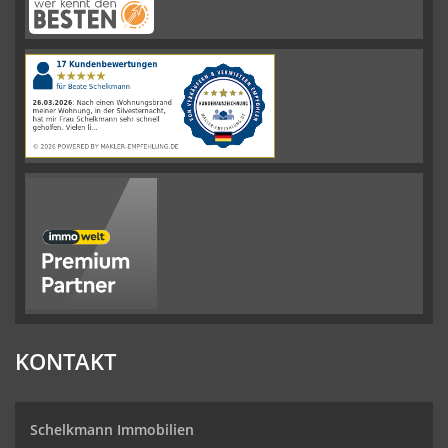
Schelkmann
Immobilien
hat
4.61
von
5
Sternen
|
110
Schelkmann
Immobilien
Bewertungen
auf
werkenntdenBESTEN.de
KONTAKT
Schelkmann Immobilien