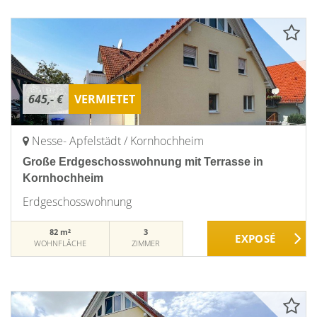
645,- €
VERMIETET
Nesse- Apfelstädt / Kornhochheim
Große Erdgeschosswohnung mit Terrasse in
Kornhochheim
Erdgeschosswohnung
82 m²
3
WOHNFLÄCHE
ZIMMER