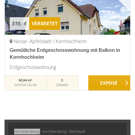
510,- €
VERMIETET
Nesse- Apfelstädt / Kornhochheim
Gemütliche Erdgeschosswohnung mit Balkon in
Kornhochheim
Erdgeschosswohnung
62,64 m²
2
WOHNFLÄCHE
ZIMMER
Am Ettersberg
Am Ettersberg / Berlstedt