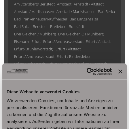
Am Ettersberg/ Berlstedt
Arnstadt
Arnstadt / Altstadt
Arnstadt / Marlishausen
Arnstadt/ Marlishausen
Bad Berka
Bad Frankenhausen/Kyffhäuser
Bad Langensalza
Bad Sulza
Berlstedt
Bretleben
Buttstädt
Drei Gleichen / Mühlberg
Drei Gleichen OT Mühlberg
Eisenach
Erfurt
Erfurt / Andreasvorstadt
Erfurt / Altstadt
Erfurt (Brühlervorstadt)
Erfurt / Altstadt
Erfurt / Andreasvorstadt
Erfurt / Bindersleben
Erfurt / Daberstedt
Erfurt / Dittelstedt
Erfurt / Gottstedt
Erfurt / Johannesplatz
Erfurt / Krämpfervorstadt
Erfurt / Löbervorstadt
Erfurt / Melchendorf
Erfurt / Molsdorf
Erfurt / Möbisburg-Rhoda
Diese Webseite verwendet Cookies
Erfurt / Niedernissa
Erfurt / Stotternheim
Erfurt / Urbich
Wir verwenden Cookies, um Inhalte und Anzeigen zu
Erfurt /Andreasvorstadt
Erfurt/ Frienstedt
Erfurt/ Gottstedt
personalisieren, Funktionen für soziale Medien anbieten
Erfurt/ Johannesvorstadt
Erfurt/ Niedernissa
zu können und die Zugriffe auf unsere Website zu
Erfurt/ Salomonsborn
Erfurt/ Vieselbach
Gotha
analysieren. Außerdem geben wir Informationen zu Ihrer
Grammetal
Großheringen
Gräfenhain/ Ohrdruf
Haina
Verwendung unserer Website an unsere Partner für