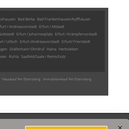
lishausen
Bad Berka
Bad Frankenhausen/Kyffhäuser
furt / Andreasvorstadt
Erfurt / Altstadt
 Gottstedt
Erfurt / Johannesplatz
Erfurt / Krämpfervorstadt
urt / Urbich
Erfurt /Andreasvorstadt
Erfurt/ Frienstedt
ngen
Gräfenhain/ Ohrdruf
Haina
Herbsleben
usen
Ruhla
Saalfeld/Saale / Remschütz
Hauskauf Am Ettersberg
Immobilienkauf Am Ettersberg