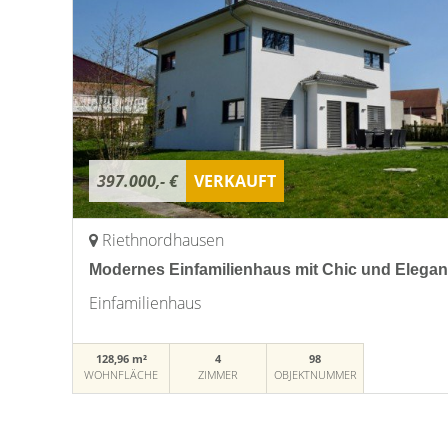
397.000,- €
VERKAUFT
Riethnordhausen
Modernes Einfamilienhaus mit Chic und Elegan
Einfamilienhaus
128,96 m²
4
98
WOHNFLÄCHE
ZIMMER
OBJEKTNUMMER