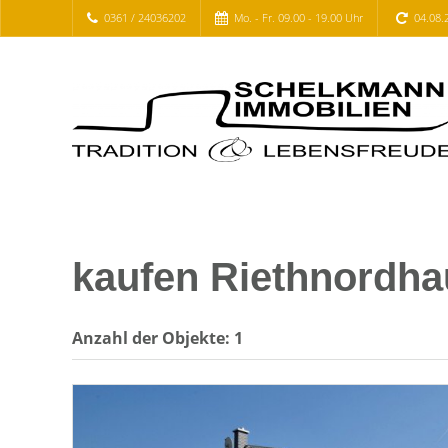
0361 / 24036202
Mo. - Fr. 09.00 - 19.00 Uhr
04.08.
kaufen Riethnordh
Anzahl der
Objekte:
1