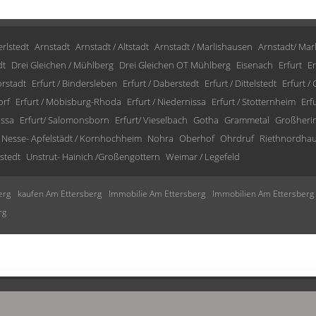
rlstedt
Arnstadt
Arnstadt / Altstadt
Arnstadt / Marlishausen
Arnstadt/ Mar
dt
Drei Gleichen / Mühlberg
Drei Gleichen OT Mühlberg
Eisenach
Erfurt
Er
orstadt
Erfurt / Bindersleben
Erfurt / Daberstedt
Erfurt / Dittelstedt
Erfurt /
orf
Erfurt / Möbisburg-Rhoda
Erfurt / Niedernissa
Erfurt / Stotternheim
Erf
issa
Erfurt/ Salomonsborn
Erfurt/ Vieselbach
Gotha
Grammetal
Großheri
Nesse- Apfelstädt / Kornhochheim
Nohra
Oberhof
Ohrdruf
Riethnordha
stedt
Unstrut- Hainich /Großengottern
Weimar / Legefeld
erg
kaufen Am Ettersberg
Immobilie Am Ettersberg
Immobilien Am Ettersberg
rg