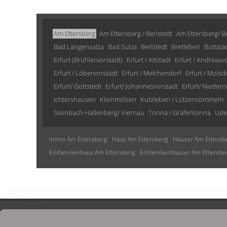
Am Ettersberg
Am Ettersberg / Berlstedt
Am Ettersberg/ Be
Bad Langensalza
Bad Sulza
Berlstedt
Bretleben
Buttstä
Erfurt (Brühlervorstadt)
Erfurt / Altstadt
Erfurt / Andreasv
Erfurt / Löbervorstadt
Erfurt / Melchendorf
Erfurt / Molsd
Erfurt/ Gottstedt
Erfurt/ Johannesvorstadt
Erfurt/ Niedern
Ichtershausen
Kleinmölsen
Kutzleben / Lützensömmern
Steinbach-Hallenberg/ Viernau
Tonna / Gräfentonna
Ude
Immo Am Ettersberg
Haus Am Ettersberg
Häuser Am Ettersb
Einfamilienhaus Am Ettersberg
Einfamilienhäuser Am Ettersbe