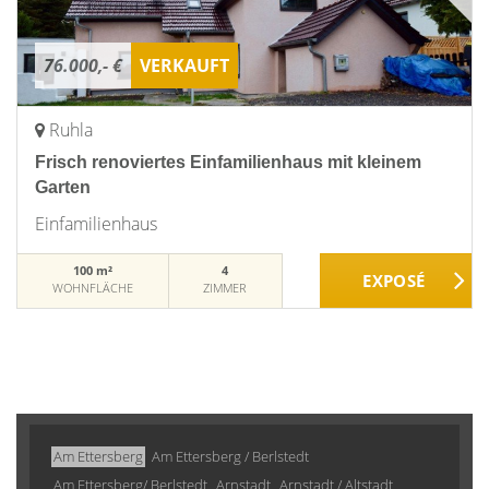
76.000,- €
VERKAUFT
Ruhla
Frisch renoviertes Einfamilienhaus mit kleinem
Garten
Einfamilienhaus
100 m²
4
WOHNFLÄCHE
ZIMMER
Am Ettersberg
Am Ettersberg / Berlstedt
Am Ettersberg/ Berlstedt
Arnstadt
Arnstadt / Altstadt