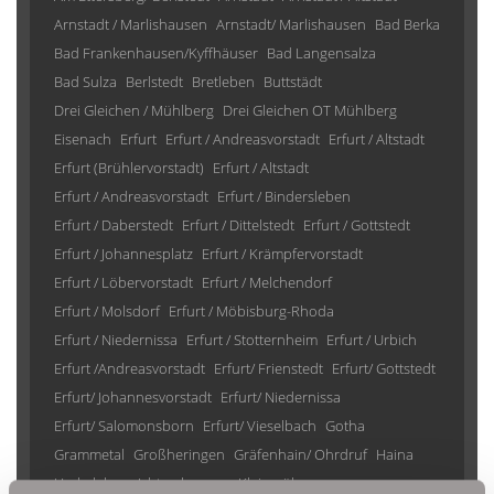
Arnstadt / Marlishausen
Arnstadt/ Marlishausen
Bad Berka
Bad Frankenhausen/Kyffhäuser
Bad Langensalza
Bad Sulza
Berlstedt
Bretleben
Buttstädt
Drei Gleichen / Mühlberg
Drei Gleichen OT Mühlberg
Eisenach
Erfurt
Erfurt / Andreasvorstadt
Erfurt / Altstadt
Erfurt (Brühlervorstadt)
Erfurt / Altstadt
Erfurt / Andreasvorstadt
Erfurt / Bindersleben
Erfurt / Daberstedt
Erfurt / Dittelstedt
Erfurt / Gottstedt
Erfurt / Johannesplatz
Erfurt / Krämpfervorstadt
Erfurt / Löbervorstadt
Erfurt / Melchendorf
Erfurt / Molsdorf
Erfurt / Möbisburg-Rhoda
Erfurt / Niedernissa
Erfurt / Stotternheim
Erfurt / Urbich
Erfurt /Andreasvorstadt
Erfurt/ Frienstedt
Erfurt/ Gottstedt
Erfurt/ Johannesvorstadt
Erfurt/ Niedernissa
Erfurt/ Salomonsborn
Erfurt/ Vieselbach
Gotha
Grammetal
Großheringen
Gräfenhain/ Ohrdruf
Haina
Herbsleben
Ichtershausen
Kleinmölsen