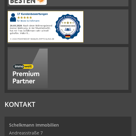
Schelkmann
Immobilien
hat
4.61
von
5
Sternen
|
110
Schelkmann
Immobilien
Bewertungen
auf
werkenntdenBESTEN.de
KONTAKT
Schelkmann Immobilien
Andreasstraße 7