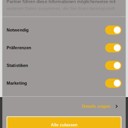
Ohrdruf
Riethnordhausen
Ruhla
Partner führen diese Informationen möglicherweise mit
weiteren Daten zusammen, die Sie ihnen bereitgestellt
Saalfeld/Saale / Remschütz
Steinbach-Hallenberg/ Viernau
haben oder die sie im Rahmen Ihrer Nutzung der Dienste
Tonna / Gräfentonna
Udestedt
gesammelt haben.
Unstrut- Hainich /Großengottern
Weimar / Legefeld
Einwilligungsauswahl
Notwendig
Immo Am Ettersberg
Haus Am Ettersberg
Häuser Am Ettersberg
kaufen Am Ettersberg
Immobilie Am Ettersberg
Immobilien Am
Präferenzen
Ettersberg
Hauskauf Am Ettersberg
Immobilienkauf Am
Ettersberg
Einfamilienhaus Am Ettersberg
Einfamilienhäuser Am
Statistiken
Ettersberg
Marketing
Details zeigen
NEUE OBJEKTE
Große Etagenwohnung mit 2 Balkonen in Erfurt
Alle zulassen