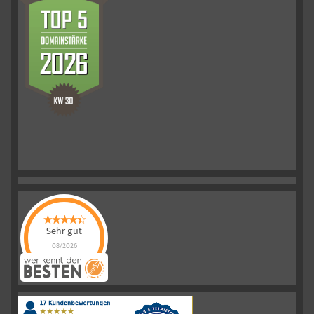
Sehr gut
08/2026
Schelkmann
Immobilien
hat
4.61
von
5
Sternen
|
110
Schelkmann
Immobilien
Bewertungen