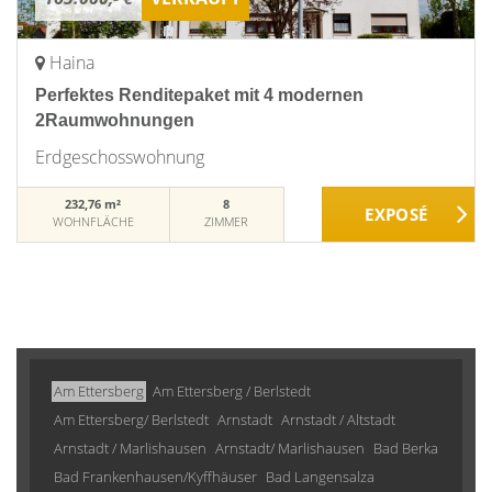
Haina
Perfektes Renditepaket mit 4 modernen
2Raumwohnungen
Erdgeschosswohnung
232,76 m²
8
WOHNFLÄCHE
ZIMMER
Am Ettersberg
Am Ettersberg / Berlstedt
Am Ettersberg/ Berlstedt
Arnstadt
Arnstadt / Altstadt
Arnstadt / Marlishausen
Arnstadt/ Marlishausen
Bad Berka
Bad Frankenhausen/Kyffhäuser
Bad Langensalza