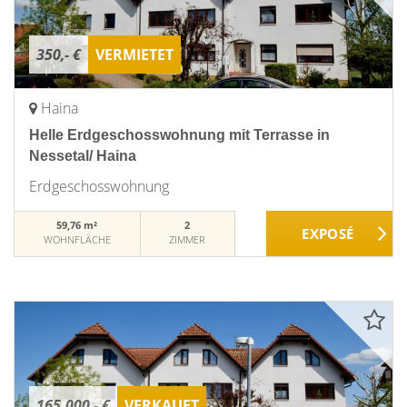
350,- €
VERMIETET
Haina
Helle Erdgeschosswohnung mit Terrasse in
Nessetal/ Haina
Erdgeschosswohnung
59,76 m²
2
WOHNFLÄCHE
ZIMMER
165.000,- €
VERKAUFT