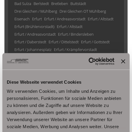
Bad Sulza
Berlstedt
Bretleben
Buttstädt
Drei Gleichen / Mühlberg
Drei Gleichen OT Mühlberg
Eisenach
Erfurt
Erfurt / Andreasvorstadt
Erfurt / Altstadt
Erfurt (Brühlervorstadt)
Erfurt / Altstadt
Erfurt / Andreasvorstadt
Erfurt / Bindersleben
Erfurt / Daberstedt
Erfurt / Dittelstedt
Erfurt / Gottstedt
Erfurt / Johannesplatz
Erfurt / Krämpfervorstadt
Erfurt / Löbervorstadt
Erfurt / Melchendorf
Erfurt / Molsdorf
Erfurt / Möbisburg-Rhoda
Erfurt / Niedernissa
Erfurt / Stotternheim
Erfurt / Urbich
Erfurt /Andreasvorstadt
Erfurt/ Frienstedt
Erfurt/ Gottstedt
Diese Webseite verwendet Cookies
Erfurt/ Johannesvorstadt
Erfurt/ Niedernissa
Wir verwenden Cookies, um Inhalte und Anzeigen zu
Erfurt/ Salomonsborn
Erfurt/ Vieselbach
Gotha
personalisieren, Funktionen für soziale Medien anbieten
Grammetal
Großheringen
Gräfenhain/ Ohrdruf
Haina
zu können und die Zugriffe auf unsere Website zu
Herbsleben
Ichtershausen
Kleinmölsen
analysieren. Außerdem geben wir Informationen zu Ihrer
Kutzleben / Lützensömmern
Verwendung unserer Website an unsere Partner für
Nesse- Apfelstädt / Kornhochheim
Nohra
Oberhof
soziale Medien, Werbung und Analysen weiter. Unsere