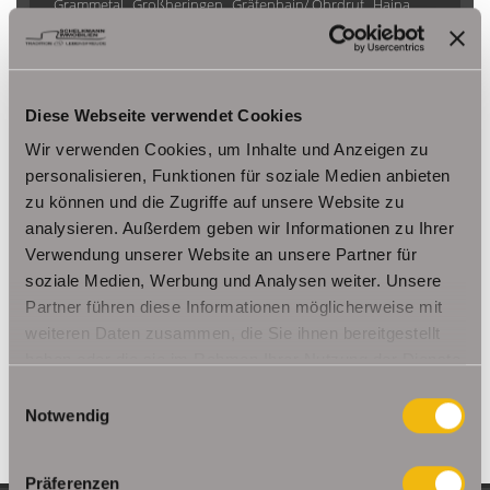
Grammetal
Großheringen
Gräfenhain/ Ohrdruf
Haina
Herbsleben
Ichtershausen
Kleinmölsen
Kutzleben / Lützensömmern
Nesse- Apfelstädt / Kornhochheim
Nohra
Oberhof
Diese Webseite verwendet Cookies
Ohrdruf
Riethnordhausen
Ruhla
Saalfeld/Saale / Remschütz
Steinbach-Hallenberg/ Viernau
Wir verwenden Cookies, um Inhalte und Anzeigen zu
Tonna / Gräfentonna
Udestedt
personalisieren, Funktionen für soziale Medien anbieten
zu können und die Zugriffe auf unsere Website zu
Unstrut- Hainich /Großengottern
Weimar / Legefeld
analysieren. Außerdem geben wir Informationen zu Ihrer
Verwendung unserer Website an unsere Partner für
Immo Am Ettersberg
Haus Am Ettersberg
Häuser Am Ettersberg
soziale Medien, Werbung und Analysen weiter. Unsere
kaufen Am Ettersberg
Immobilie Am Ettersberg
Immobilien Am
Partner führen diese Informationen möglicherweise mit
Ettersberg
Hauskauf Am Ettersberg
Immobilienkauf Am
weiteren Daten zusammen, die Sie ihnen bereitgestellt
Ettersberg
Einfamilienhaus Am Ettersberg
Einfamilienhäuser Am
haben oder die sie im Rahmen Ihrer Nutzung der Dienste
Ettersberg
gesammelt haben.
Einwilligungsauswahl
Notwendig
Präferenzen