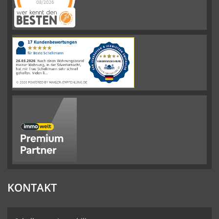
08/2026
Schelkmann
Immobilien
hat
4.61
von
5
Sternen
|
110
Schelkmann
Immobilien
Bewertungen
auf
werkenntdenBESTEN.de
KONTAKT