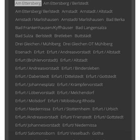
Am Ettersberg
Am Ettersberg / Berlstedt
Am Ettersberg/ Berlstedt
Arnstadt
Arnstadt / Altstadt
Arnstadt / Marlishausen
Arnstadt/ Marlishausen
Bad Berka
Bad Frankenhausen/Kyffhäuser
Bad Langensalza
Bad Sulza
Berlstedt
Bretleben
Buttstädt
Drei Gleichen / Mühlberg
Drei Gleichen OT Mühlberg
Eisenach
Erfurt
Erfurt / Andreasvorstadt
Erfurt / Altstadt
Erfurt (Brühlervorstadt)
Erfurt / Altstadt
Erfurt / Andreasvorstadt
Erfurt / Bindersleben
Erfurt / Daberstedt
Erfurt / Dittelstedt
Erfurt / Gottstedt
Erfurt / Johannesplatz
Erfurt / Krämpfervorstadt
Erfurt / Löbervorstadt
Erfurt / Melchendorf
Erfurt / Molsdorf
Erfurt / Möbisburg-Rhoda
Erfurt / Niedernissa
Erfurt / Stotternheim
Erfurt / Urbich
Erfurt /Andreasvorstadt
Erfurt/ Frienstedt
Erfurt/ Gottstedt
Erfurt/ Johannesvorstadt
Erfurt/ Niedernissa
Erfurt/ Salomonsborn
Erfurt/ Vieselbach
Gotha