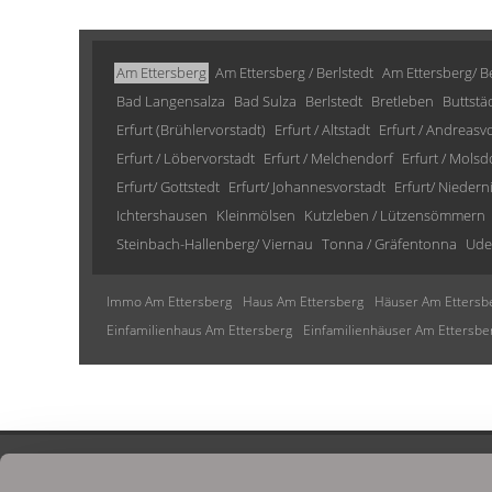
Am Ettersberg
Am Ettersberg / Berlstedt
Am Ettersberg/ Be
Bad Langensalza
Bad Sulza
Berlstedt
Bretleben
Buttstä
Erfurt (Brühlervorstadt)
Erfurt / Altstadt
Erfurt / Andreasv
Erfurt / Löbervorstadt
Erfurt / Melchendorf
Erfurt / Molsd
Erfurt/ Gottstedt
Erfurt/ Johannesvorstadt
Erfurt/ Niedern
Ichtershausen
Kleinmölsen
Kutzleben / Lützensömmern
Steinbach-Hallenberg/ Viernau
Tonna / Gräfentonna
Ude
Immo Am Ettersberg
Haus Am Ettersberg
Häuser Am Ettersb
Einfamilienhaus Am Ettersberg
Einfamilienhäuser Am Ettersbe