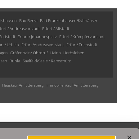
lishausen
Bad Berka
Bad Frankenhausen/Kyffhäuser
furt / Andreasvorstadt
Erfurt / Altstadt
 Gottstedt
Erfurt / Johannesplatz
Erfurt / Krämpfervorstadt
urt / Urbich
Erfurt /Andreasvorstadt
Erfurt/ Frienstedt
ngen
Gräfenhain/ Ohrdruf
Haina
Herbsleben
usen
Ruhla
Saalfeld/Saale / Remschütz
Hauskauf Am Ettersberg
Immobilienkauf Am Ettersberg