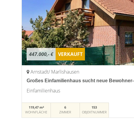
447.000,- €
VERKAUFT
Arnstadt/ Marlishausen
Großes Einfamilienhaus sucht neue Bewohner-
Einfamilienhaus
119,47 m²
6
153
WOHNFLÄCHE
ZIMMER
OBJEKTNUMMER