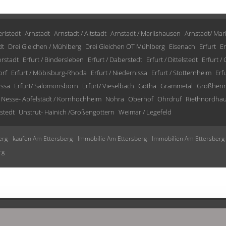
rlstedt
Arnstadt
Arnstadt / Altstadt
Arnstadt / Marlishausen
Arnstadt/ Mar
dt
Drei Gleichen / Mühlberg
Drei Gleichen OT Mühlberg
Eisenach
Erfurt
Er
orstadt
Erfurt / Bindersleben
Erfurt / Daberstedt
Erfurt / Dittelstedt
Erfurt /
orf
Erfurt / Möbisburg-Rhoda
Erfurt / Niedernissa
Erfurt / Stotternheim
Erf
issa
Erfurt/ Salomonsborn
Erfurt/ Vieselbach
Gotha
Grammetal
Großheri
Nesse- Apfelstädt / Kornhochheim
Nohra
Oberhof
Ohrdruf
Riethnordha
stedt
Unstrut- Hainich /Großengottern
Weimar / Legefeld
erg
kaufen Am Ettersberg
Immobilie Am Ettersberg
Immobilien Am Ettersberg
rg