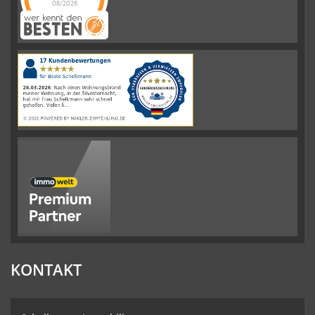
08/2026
Schelkmann
Immobilien
hat
4.61
von
5
Sternen
|
110
Schelkmann
Immobilien
Bewertungen
auf
werkenntdenBESTEN.de
KONTAKT