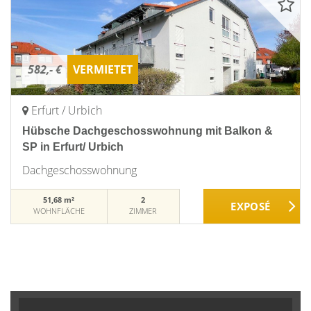
582,- €
VERMIETET
Erfurt / Urbich
Hübsche Dachgeschosswohnung mit Balkon &
SP in Erfurt/ Urbich
Dachgeschosswohnung
51,68 m²
2
WOHNFLÄCHE
ZIMMER