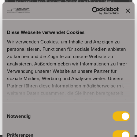
Grammetal
Großheringen
Gräfenhain/ Ohrdruf
Haina
Herbsleben
Ichtershausen
Kleinmölsen
Kutzleben / Lützensömmern
Nesse- Apfelstädt / Kornhochheim
Nohra
Oberhof
Diese Webseite verwendet Cookies
Ohrdruf
Riethnordhausen
Ruhla
Saalfeld/Saale / Remschütz
Steinbach-Hallenberg/ Viernau
Wir verwenden Cookies, um Inhalte und Anzeigen zu
Tonna / Gräfentonna
Udestedt
personalisieren, Funktionen für soziale Medien anbieten
zu können und die Zugriffe auf unsere Website zu
Unstrut- Hainich /Großengottern
Weimar / Legefeld
analysieren. Außerdem geben wir Informationen zu Ihrer
Verwendung unserer Website an unsere Partner für
Immo Am Ettersberg
Haus Am Ettersberg
Häuser Am Ettersberg
soziale Medien, Werbung und Analysen weiter. Unsere
kaufen Am Ettersberg
Immobilie Am Ettersberg
Immobilien Am
Partner führen diese Informationen möglicherweise mit
Ettersberg
Hauskauf Am Ettersberg
Immobilienkauf Am
weiteren Daten zusammen, die Sie ihnen bereitgestellt
Ettersberg
Einfamilienhaus Am Ettersberg
Einfamilienhäuser Am
haben oder die sie im Rahmen Ihrer Nutzung der Dienste
Ettersberg
gesammelt haben.
Einwilligungsauswahl
Notwendig
Präferenzen