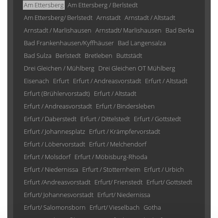
Am Ettersberg
Am Ettersberg / Berlstedt
Am Ettersberg/ Berlstedt
Arnstadt
Arnstadt / Altstadt
Arnstadt / Marlishausen
Arnstadt/ Marlishausen
Bad Berka
Bad Frankenhausen/Kyffhäuser
Bad Langensalza
Bad Sulza
Berlstedt
Bretleben
Buttstädt
Drei Gleichen / Mühlberg
Drei Gleichen OT Mühlberg
Eisenach
Erfurt
Erfurt / Andreasvorstadt
Erfurt / Altstadt
Erfurt (Brühlervorstadt)
Erfurt / Altstadt
Erfurt / Andreasvorstadt
Erfurt / Bindersleben
Erfurt / Daberstedt
Erfurt / Dittelstedt
Erfurt / Gottstedt
Erfurt / Johannesplatz
Erfurt / Krämpfervorstadt
Erfurt / Löbervorstadt
Erfurt / Melchendorf
Erfurt / Molsdorf
Erfurt / Möbisburg-Rhoda
Erfurt / Niedernissa
Erfurt / Stotternheim
Erfurt / Urbich
Erfurt /Andreasvorstadt
Erfurt/ Frienstedt
Erfurt/ Gottstedt
Erfurt/ Johannesvorstadt
Erfurt/ Niedernissa
Erfurt/ Salomonsborn
Erfurt/ Vieselbach
Gotha