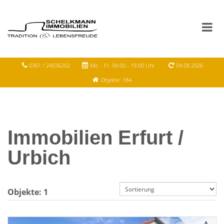
0361 / 24036202
Mo. - Fr. 09.00 - 19.00 Uhr
04.08.2026
Objekte: 184
Immobilien Erfurt /
Urbich
Objekte:
1