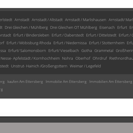
rlstedt
Arnstadt
Arnstadt / Altstadt
Arnstadt / Marlishausen
Arnstadt/ Mar
dt
Drei Gleichen / Mühlberg
Drei Gleichen OT Mühlberg
Eisenach
Erfurt
Er
orstadt
Erfurt / Bindersleben
Erfurt / Daberstedt
Erfurt / Dittelstedt
Erfurt /
orf
Erfurt / Möbisburg-Rhoda
Erfurt / Niedernissa
Erfurt / Stotternheim
Erf
issa
Erfurt/ Salomonsborn
Erfurt/ Vieselbach
Gotha
Grammetal
Großheri
Nesse- Apfelstädt / Kornhochheim
Nohra
Oberhof
Ohrdruf
Riethnordha
stedt
Unstrut- Hainich /Großengottern
Weimar / Legefeld
erg
kaufen Am Ettersberg
Immobilie Am Ettersberg
Immobilien Am Ettersberg
rg