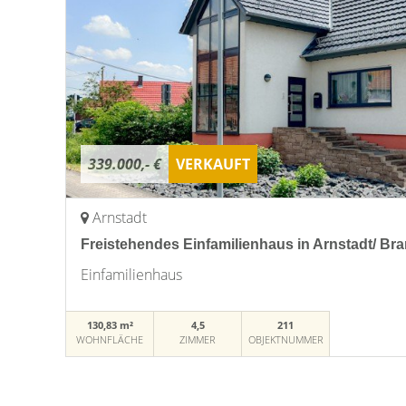
339.000,- €
VERKAUFT
Arnstadt
Freistehendes Einfamilienhaus in Arnstadt/ B
Einfamilienhaus
130,83 m²
4,5
211
WOHNFLÄCHE
ZIMMER
OBJEKTNUMMER