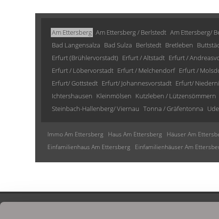
Am Ettersberg
Am Ettersberg / Berlstedt
Am Ettersberg/ Be
Bad Langensalza
Bad Sulza
Berlstedt
Bretleben
Buttstä
Erfurt (Brühlervorstadt)
Erfurt / Altstadt
Erfurt / Andreasv
Erfurt / Löbervorstadt
Erfurt / Melchendorf
Erfurt / Molsd
Erfurt/ Gottstedt
Erfurt/ Johannesvorstadt
Erfurt/ Niedern
Ichtershausen
Kleinmölsen
Kutzleben / Lützensömmern
Steinbach-Hallenberg/ Viernau
Tonna / Gräfentonna
Ude
Immo Am Ettersberg
Haus Am Ettersberg
Häuser Am Ettersb
Einfamilienhaus Am Ettersberg
Einfamilienhäuser Am Ettersbe