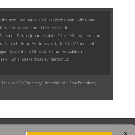
lishausen
Bad Berka
Bad Frankenhausen/Kyffhäuser
furt / Andreasvorstadt
Erfurt / Altstadt
 Gottstedt
Erfurt / Johannesplatz
Erfurt / Krämpfervorstadt
urt / Urbich
Erfurt /Andreasvorstadt
Erfurt/ Frienstedt
ngen
Gräfenhain/ Ohrdruf
Haina
Herbsleben
usen
Ruhla
Saalfeld/Saale / Remschütz
Hauskauf Am Ettersberg
Immobilienkauf Am Ettersberg